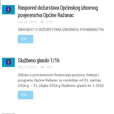
Raspored dežurstava Općinskog izbornog
povjerenstva Općine Ražanac
velj. 22, 2016
3786
OBAVIJEST O DEŽURSTVIMA IZBORNOG POVJERENSTVA
Više ...
Službeno glasilo 1/16
velj. 17, 2016
3847
Odluka o privremenom financiranju poslova, funkcija i
programa Općine Ražanac za razdoblje od 01. siječnja
2016.g. – 31. ožujka 2016.g Službeno glasilo br. 1-2016
Više ...
MI