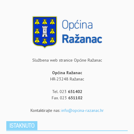
Službena web stranice Općine Ražanac
Općina Ražanac
HR-23248 Ražanac
Tel. 023
651402
Fax. 023
651102
Kontaktirajte nas:
info@opcina-razanac.hr
ISTAKNUTO