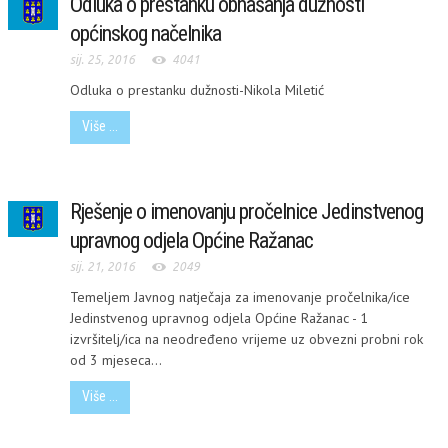
Odluka o prestanku obnašanja dužnosti
općinskog načelnika
sij. 25, 2016
4041
Odluka o prestanku dužnosti-Nikola Miletić
Više ...
Rješenje o imenovanju pročelnice Jedinstvenog
upravnog odjela Općine Ražanac
sij. 21, 2016
2049
Temeljem Javnog natječaja za imenovanje pročelnika/ice
Jedinstvenog upravnog odjela Općine Ražanac - 1
izvršitelj/ica na neodređeno vrijeme uz obvezni probni rok
od 3 mjeseca...
Više ...