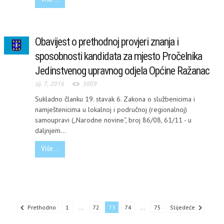
Obavijest o prethodnoj provjeri znanja i
sposobnosti kandidata za mjesto Pročelnika
Jedinstvenog upravnog odjela Općine Ražanac
sij. 7, 2016
3809
Sukladno članku 19. stavak 6. Zakona o službenicima i
namještenicima u lokalnoj i područnoj (regionalnoj)
samoupravi („Narodne novine“, broj 86/08, 61/11 - u
daljnjem...
Više ...
Prethodno
1
...
72
73
74
...
75
Slijedeće