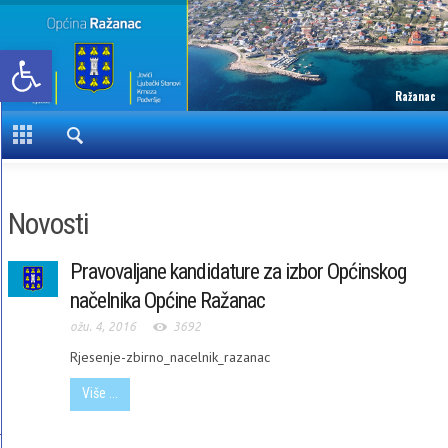
Open toolbar
Ražanac
Novosti
Pravovaljane kandidature za izbor Općinskog
načelnika Općine Ražanac
ožu. 4, 2016
3692
Rjesenje-zbirno_nacelnik_razanac
Više ...