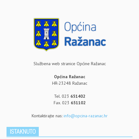
Službena web stranice Općine Ražanac
Općina Ražanac
HR-23248 Ražanac
Tel. 023
651402
Fax. 023
651102
Kontaktirajte nas:
info@opcina-razanac.hr
ISTAKNUTO