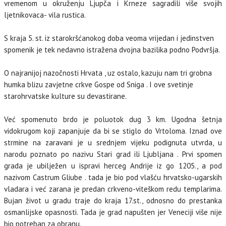
vremenom u okruženju Ljupča i Krneze sagradili više svojih
ljetnikovaca- vila rustica.
S kraja 5. st. iz starokršćanokog doba veoma vrijedan i jedinstven
spomenik je tek nedavno istražena dvojna bazilika podno Podvršja.
O najranijoj nazočnosti Hrvata , uz ostalo, kazuju nam tri grobna
humka blizu zavjetne crkve Gospe od Sniga . I ove svetinje
starohrvatske kulture su devastirane.
Već spomenuto brdo je poluotok dug 3 km. Ugodna šetnja
vidokrugom koji zapanjuje da bi se stiglo do Vrtoloma. Iznad ove
strmine na zaravani je u srednjem vijeku podignuta utvrda, u
narodu poznato po nazivu Stari grad ili Ljubljana . Prvi spomen
grada je ubilježen u ispravi herceg Andrije iz go 1205., a pod
nazivom Castrum Gliube . tada je bio pod vlašću hrvatsko-ugarskih
vladara i već zarana je predan crkveno-viteškom redu templarima.
Bujan život u gradu traje do kraja 17.st., odnosno do prestanka
osmanlijske opasnosti. Tada je grad napušten jer Veneciji više nije
bio potreban za obranu.