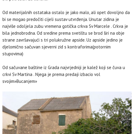
Od materijalnih ostataka ostalo je jako malo, ali opet dovoljno da
bi se mogao predočiti cijeli sustav utvrđenja. Unutar zidina je
najviše odoljela zubu vremena gotička crkva Sv Marcele . Crkva je
bila jednobrodna. Od sredine prema svetištu se brod širi na obje
strane završavajući s tri polukružne apside. Uz apside jedino je
djelomično sačuvan sjeverni zid s kontraforima(potornim
stupovima)
Od sačuvane baštine iz Grada najvrjedniji je kalež koji se čuva u
crkvi Sv Martina . Njega je prema predaji izbacio vol
svojim»Bucanjem»