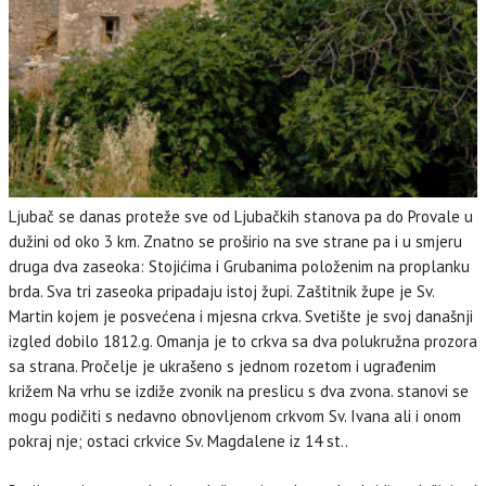
Ljubač se danas proteže sve od Ljubačkih stanova pa do Provale u
dužini od oko 3 km. Znatno se proširio na sve strane pa i u smjeru
druga dva zaseoka: Stojićima i Grubanima položenim na proplanku
brda. Sva tri zaseoka pripadaju istoj župi. Zaštitnik župe je Sv.
Martin kojem je posvećena i mjesna crkva. Svetište je svoj današnji
izgled dobilo 1812.g. Omanja je to crkva sa dva polukružna prozora
sa strana. Pročelje je ukrašeno s jednom rozetom i ugrađenim
križem Na vrhu se izdiže zvonik na preslicu s dva zvona. stanovi se
mogu podičiti s nedavno obnovljenom crkvom Sv. Ivana ali i onom
pokraj nje; ostaci crkvice Sv. Magdalene iz 14 st..