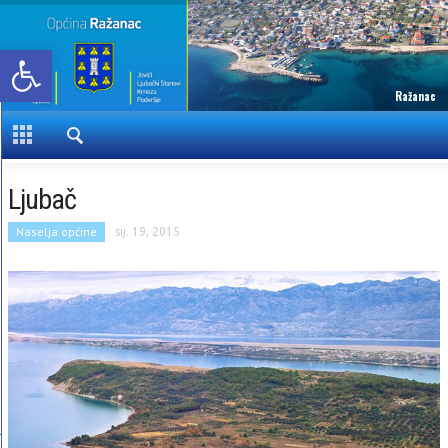
Open toolbar
Ražanac
Ljubač
Naselja općine
sij. 19, 2015