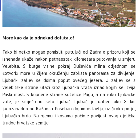
More kao da je odnekud dolutalo!
Tako bi netko mogao pomisliti putujući od Zadra o prizoru koji se
iznenada ukaže nakon petnaestak kilometara putovanja u smjeru
Velebita. S blage visine pokraj Duševića mlina odjednom se
«otvori» more u čijem okruženju zablista panorama za divljenje.
Ljubački zaljev se doima poput ovećeg jezera. U zaljev se s
velebitske strane ulazi kroz ljubačka vrata iznad kojjih se izvija
Paški most. S kopnene strane sučelice Pagu, a na rubu Ljubačke
vale, je smješteno selo Ljubač. Ljubač je ualjen oko 8 km
jugozapadno od Ražanca. Poseban dojam ostavlja, uz široko polje,
Ljubačko brdo. Na njemu i kosama počinje povijest ovog djelička
trudne hrvatske zemlje.
MI