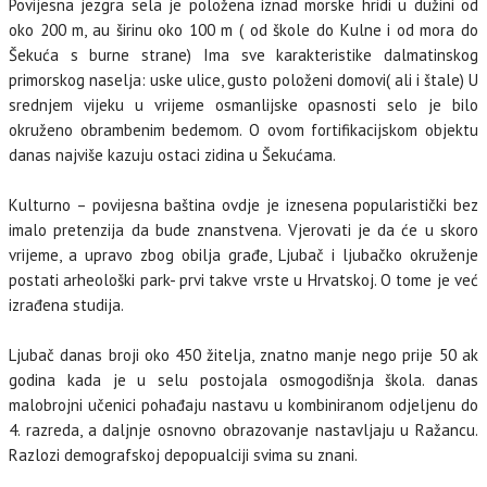
Povijesna jezgra sela je položena iznad morske hridi u dužini od
oko 200 m, au širinu oko 100 m ( od škole do Kulne i od mora do
Šekuća s burne strane) Ima sve karakteristike dalmatinskog
primorskog naselja: uske ulice, gusto položeni domovi( ali i štale) U
srednjem vijeku u vrijeme osmanlijske opasnosti selo je bilo
okruženo obrambenim bedemom. O ovom fortifikacijskom objektu
danas najviše kazuju ostaci zidina u Šekućama.
Kulturno – povijesna baština ovdje je iznesena popularistički bez
imalo pretenzija da bude znanstvena. Vjerovati je da će u skoro
vrijeme, a upravo zbog obilja građe, Ljubač i ljubačko okruženje
postati arheološki park- prvi takve vrste u Hrvatskoj. O tome je već
izrađena studija.
Ljubač danas broji oko 450 žitelja, znatno manje nego prije 50 ak
godina kada je u selu postojala osmogodišnja škola. danas
malobrojni učenici pohađaju nastavu u kombiniranom odjeljenu do
4. razreda, a daljnje osnovno obrazovanje nastavljaju u Ražancu.
Razlozi demografskoj depopualciji svima su znani.