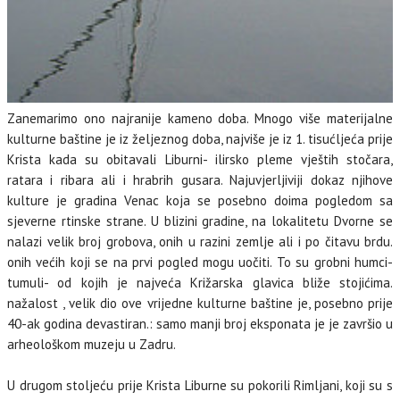
Zanemarimo ono najranije kameno doba. Mnogo više materijalne
kulturne baštine je iz željeznog doba, najviše je iz 1. tisućljeća prije
Krista kada su obitavali Liburni- ilirsko pleme vještih stočara,
ratara i ribara ali i hrabrih gusara. Najuvjerljiviji dokaz njihove
kulture je gradina Venac koja se posebno doima pogledom sa
sjeverne rtinske strane. U blizini gradine, na lokalitetu Dvorne se
nalazi velik broj grobova, onih u razini zemlje ali i po čitavu brdu.
onih većih koji se na prvi pogled mogu uočiti. To su grobni humci-
tumuli- od kojih je najveća Križarska glavica bliže stojićima.
nažalost , velik dio ove vrijedne kulturne baštine je, posebno prije
40-ak godina devastiran.: samo manji broj eksponata je je završio u
arheološkom muzeju u Zadru.
U drugom stoljeću prije Krista Liburne su pokorili Rimljani, koji su s