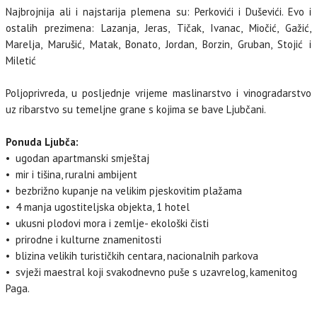
Najbrojnija ali i najstarija plemena su: Perkovići i Duševići. Evo i
ostalih prezimena: Lazanja, Jeras, Tičak, Ivanac, Miočić, Gažić,
Marelja, Marušić, Matak, Bonato, Jordan, Borzin, Gruban, Stojić i
Miletić
Poljoprivreda, u posljednje vrijeme maslinarstvo i vinogradarstvo
uz ribarstvo su temeljne grane s kojima se bave Ljubčani.
Ponuda Ljubča:
• ugodan apartmanski smještaj
• mir i tišina, ruralni ambijent
• bezbrižno kupanje na velikim pjeskovitim plažama
• 4 manja ugostiteljska objekta, 1 hotel
• ukusni plodovi mora i zemlje- ekološki čisti
• prirodne i kulturne znamenitosti
• blizina velikih turističkih centara, nacionalnih parkova
• svježi maestral koji svakodnevno puše s uzavrelog, kamenitog
Paga.