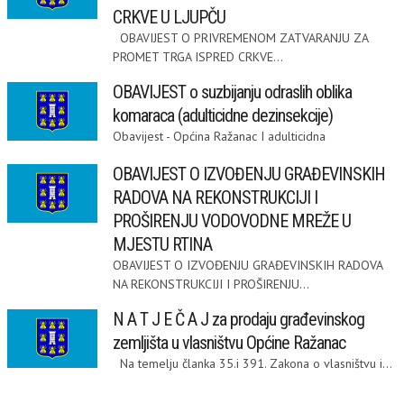
CRKVE U LJUPČU
OBAVIJEST O PRIVREMENOM ZATVARANJU ZA
PROMET TRGA ISPRED CRKVE...
OBAVIJEST o suzbijanju odraslih oblika
komaraca (adulticidne dezinsekcije)
Obavijest - Općina Ražanac I adulticidna
OBAVIJEST O IZVOĐENJU GRAĐEVINSKIH
RADOVA NA REKONSTRUKCIJI I
PROŠIRENJU VODOVODNE MREŽE U
MJESTU RTINA
OBAVIJEST O IZVOĐENJU GRAĐEVINSKIH RADOVA
NA REKONSTRUKCIJI I PROŠIRENJU...
N A T J E Č A J za prodaju građevinskog
zemljišta u vlasništvu Općine Ražanac
Na temelju članka 35.i 391. Zakona o vlasništvu i...