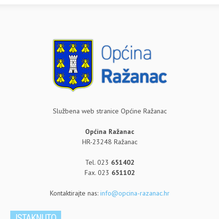
Službena web stranice Općine Ražanac
Općina Ražanac
HR-23248 Ražanac
Tel. 023
651402
Fax. 023
651102
Kontaktirajte nas:
info@opcina-razanac.hr
ISTAKNUTO