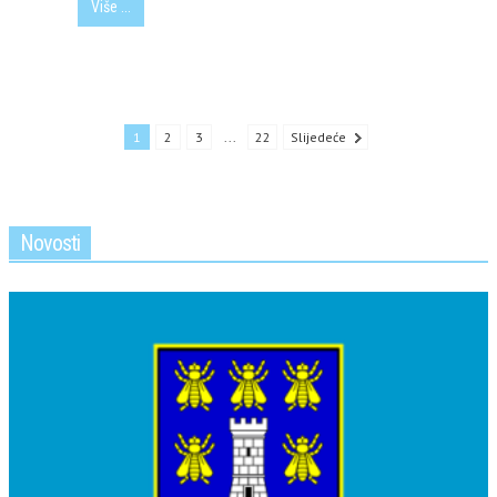
Više ...
1
2
3
...
22
Slijedeće
Novosti