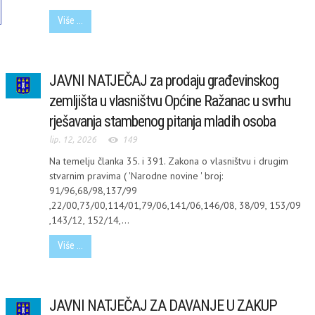
Više ...
JAVNI NATJEČAJ za prodaju građevinskog
zemljišta u vlasništvu Općine Ražanac u svrhu
rješavanja stambenog pitanja mladih osoba
lip. 12, 2026
149
Na temelju članka 35. i 391. Zakona o vlasništvu i drugim
stvarnim pravima ( 'Narodne novine ' broj:
91/96,68/98,137/99
,22/00,73/00,114/01,79/06,141/06,146/08, 38/09, 153/09
,143/12, 152/14,...
Više ...
MI
JAVNI NATJEČAJ ZA DAVANJE U ZAKUP