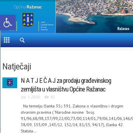
Open toolbar
Ražanac
Natječaji
N A T J E Č A J za prodaju građevinskog
zemljišta u vlasništvu Općine Ražanac
srp. 1, 2026
82
Na temelju članka 35.i 391. Zakona o vlasništvu i drugim
stvarnim pravima ( 'Narodne novine 'broj:
91/96,68/98,137/99,22/00,73/00,114/01,79/06,141/06,146/0
38/09, 153/09 ,143/12, 152/14, 81/15, 94/17), članka 42.
Statuta...