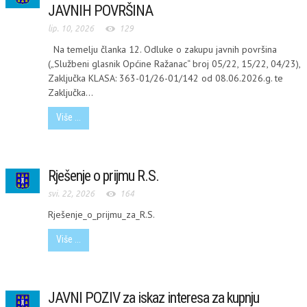
JAVNIH POVRŠINA
lip. 10, 2026
129
Na temelju članka 12. Odluke o zakupu javnih površina
(„Službeni glasnik Općine Ražanac“ broj 05/22, 15/22, 04/23),
Zaključka KLASA: 363-01/26-01/142 od 08.06.2026.g. te
Zaključka...
Više ...
Rješenje o prijmu R.S.
svi. 22, 2026
164
Rješenje_o_prijmu_za_R.S.
Više ...
JAVNI POZIV za iskaz interesa za kupnju