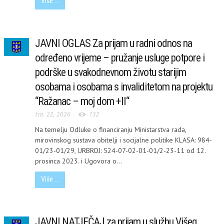
Više ...
JAVNI OGLAS Za prijam u radni odnos na
određeno vrijeme – pružanje usluge potpore i
podrške u svakodnevnom životu starijim
osobama i osobama s invaliditetom na projektu
“Ražanac – moj dom +II“
tra. 22, 2026
132
Na temelju Odluke o financiranju Ministarstva rada,
mirovinskog sustava obitelji i socijalne politike KLASA: 984-
01/23-01/29, URBROJ: 524-07-02-01-01/2-23-11 od 12.
prosinca 2023. i Ugovora o...
Više ...
JAVNI NATJEČAJ za prijam u službu Višeg