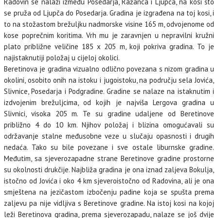
Radovin se nalazi između Posedarja, Ražanca i Ljupča, na kosi što
se pruža od Ljupča do Posedarja. Gradina je izgrađena na toj kosi, i
to na stožastom brežuljku nadmorske visine 165 m, odvojenome od
kose poprečnim koritima. Vrh mu je zaravnjen u nepravilni kružni
plato približne veličine 185 x 205 m, koji pokriva gradina. To je
najistaknutiji položaj u cijeloj okolici.
Beretinova je gradina vizualno odlično povezana s nizom gradina u
okolini, osobito onih na istoku i jugoistoku, na području sela Jovića,
Slivnice, Posedarja i Podgradine. Gradine se nalaze na istaknutim i
izdvojenim brežuljcima, od kojih je najviša Lergova gradina u
Slivnici, visoka 205 m. Te su gradine udaljene od Beretinove
približno 4 do 10 km. Njihov položaj i blizina omogućavali su
održavanje stalne međusobne veze u slučaju opasnosti i drugih
nedaća. Tako su bile povezane i sve ostale liburnske gradine.
Međutim, sa sjeverozapadne strane Beretinove gradine prostorne
su okolnosti drukčije. Najbliža gradina je ona iznad zaljeva Bokulja,
istočno od Jovića i oko 4 km sjeveroistočno od Radovina, ali je ona
smještena na jezičastom izbočenju padine koja se spušta prema
zaljevu pa nije vidljiva s Beretinove gradine. Na istoj kosi na kojoj
leži Beretinova gradina, prema sjeverozapadu, nalaze se još dvije