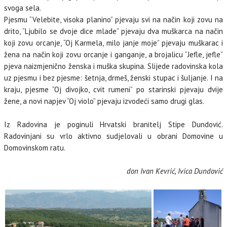
svoga sela.
Pjesmu “Velebite, visoka planino” pjevaju svi na način koji zovu na
drito, “Ljubilo se dvoje dice mlade” pjevaju dva muškarca na način
koji zovu orcanje, “Oj Karmela, milo janje moje” pjevaju muškarac i
žena na način koji zovu orcanje i ganganje, a brojalicu “Jefle, jefle”
pjeva naizmjenično ženska i muška skupina. Slijede radovinska kola
uz pjesmu i bez pjesme: šetnja, drmeš, ženski stupac i šuljanje. I na
kraju, pjesme “Oj divojko, cvit rumeni” po starinski pjevaju dvije
žene, a novi napjev “Oj violo” pjevaju izvodeći samo drugi glas.
Iz Radovina je poginuli Hrvatski branitelj Stipe Dundović.
Radovinjani su vrlo aktivno sudjelovali u obrani Domovine u
Domovinskom ratu.
don Ivan Kevrić, Ivica Dundović