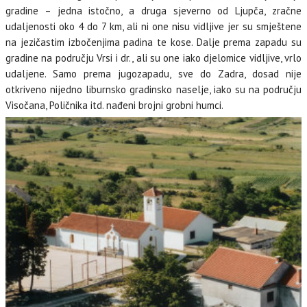
gradine – jedna istočno, a druga sjeverno od Ljupča, zračne
udaljenosti oko 4 do 7 km, ali ni one nisu vidljive jer su smještene
na jezičastim izbočenjima padina te kose. Dalje prema zapadu su
gradine na području Vrsi i dr., ali su one iako djelomice vidljive, vrlo
udaljene. Samo prema jugozapadu, sve do Zadra, dosad nije
otkriveno nijedno liburnsko gradinsko naselje, iako su na području
Visočana, Poličnika itd. nađeni brojni grobni humci.