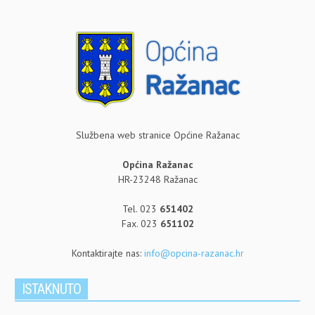
Službena web stranice Općine Ražanac
Općina Ražanac
HR-23248 Ražanac
Tel. 023
651402
Fax. 023
651102
Kontaktirajte nas:
info@opcina-razanac.hr
ISTAKNUTO