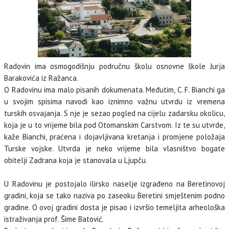
Radovin ima osmogodišnju područnu školu osnovne škole Jurja
Barakovića iz Ražanca.
O Radovinu ima malo pisanih dokumenata. Međutim, C. F. Bianchi ga
u svojim spisima navodi kao iznimno važnu utvrdu iz vremena
turskih osvajanja. S nje je sezao pogled na cijelu zadarsku okolicu,
koja je u to vrijeme bila pod Otomanskim Carstvom. Iz te su utvrde,
kaže Bianchi, praćena i dojavljivana kretanja i promjene položaja
Turske vojske. Utvrda je neko vrijeme bila vlasništvo bogate
obitelji Zadrana koja je stanovala u Ljupču.
U Radovinu je postojalo ilirsko naselje izgrađeno na Beretinovoj
gradini, koja se tako naziva po zaseoku Beretini smještenim podno
gradine. O ovoj gradini dosta je pisao i izvršio temeljita arheološka
istraživanja prof. Šime Batović.