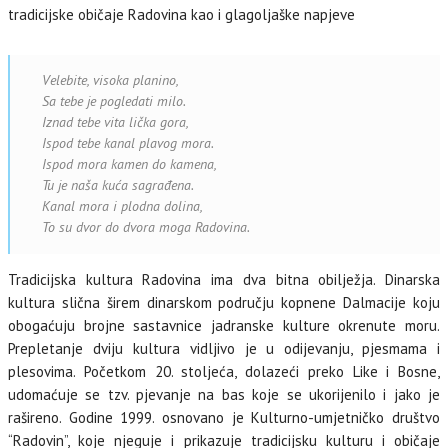
tradicijske običaje Radovina kao i glagoljaške napjeve
Velebite, visoka planino,
Sa tebe je pogledati milo.
Iznad tebe vita lička gora,
Ispod tebe kanal plavog mora.
Ispod mora kamen do kamena,
Tu je naša kuća sagrađena.
Kanal mora i plodna dolina,
To su dvor do dvora moga Radovina.
Tradicijska kultura Radovina ima dva bitna obilježja. Dinarska
kultura slična širem dinarskom području kopnene Dalmacije koju
obogaćuju brojne sastavnice jadranske kulture okrenute moru.
Prepletanje dviju kultura vidljivo je u odijevanju, pjesmama i
plesovima. Početkom 20. stoljeća, dolazeći preko Like i Bosne,
udomaćuje se tzv. pjevanje na bas koje se ukorijenilo i jako je
rašireno. Godine 1999. osnovano je Kulturno-umjetničko društvo
“Radovin”, koje njeguje i prikazuje tradicijsku kulturu i običaje