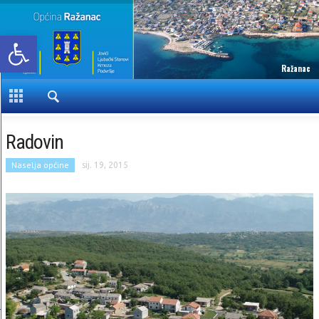
Open toolbar
Ražanac
Radovin
Naselja općine
sij. 19, 2015