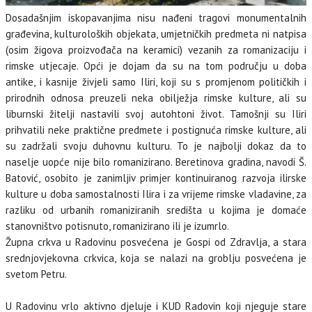
Dosadašnjim iskopavanjima nisu nađeni tragovi monumentalnih
građevina, kulturoloških objekata, umjetničkih predmeta ni natpisa
(osim žigova proizvođača na keramici) vezanih za romanizaciju i
rimske utjecaje. Opći je dojam da su na tom području u doba
antike, i kasnije živjeli samo Iliri, koji su s promjenom političkih i
prirodnih odnosa preuzeli neka obilježja rimske kulture, ali su
liburnski žitelji nastavili svoj autohtoni život. Tamošnji su Iliri
prihvatili neke praktične predmete i postignuća rimske kulture, ali
su zadržali svoju duhovnu kulturu. To je najbolji dokaz da to
naselje uopće nije bilo romanizirano. Beretinova gradina, navodi Š.
Batović, osobito je zanimljiv primjer kontinuiranog razvoja ilirske
kulture u doba samostalnosti Ilira i za vrijeme rimske vladavine, za
razliku od urbanih romaniziranih središta u kojima je domaće
stanovništvo potisnuto, romanizirano ili je izumrlo.
Župna crkva u Radovinu posvećena je Gospi od Zdravlja, a stara
srednjovjekovna crkvica, koja se nalazi na groblju posvećena je
svetom Petru.
U Radovinu vrlo aktivno djeluje i KUD Radovin koji njeguje stare