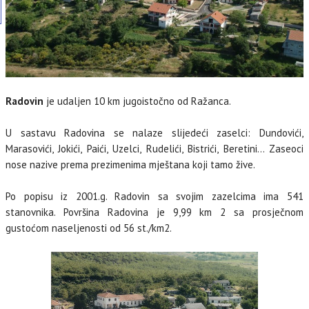
Radovin
je udaljen 10 km jugoistočno od Ražanca.
U sastavu Radovina se nalaze slijedeći zaselci: Dundovići,
Marasovići, Jokići, Paići, Uzelci, Rudelići, Bistrići, Beretini… Zaseoci
nose nazive prema prezimenima mještana koji tamo žive.
Po popisu iz 2001.g. Radovin sa svojim zazelcima ima 541
stanovnika. Površina Radovina je 9,99 km 2 sa prosječnom
gustoćom naseljenosti od 56 st./km2.
MI