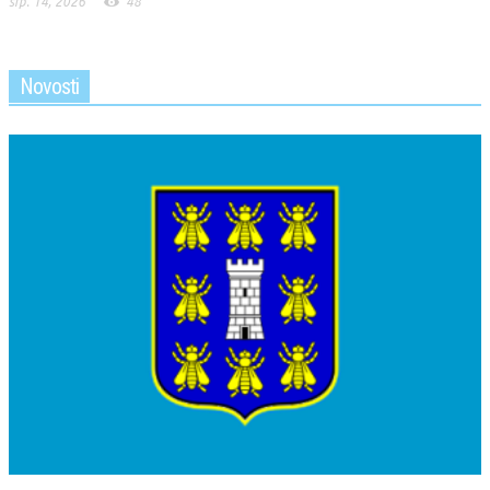
srp. 14, 2026
48
Novosti