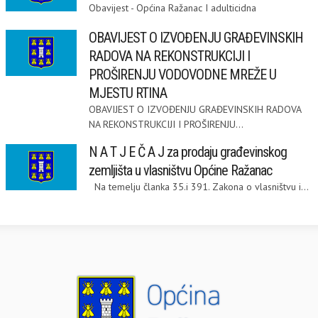
Obavijest - Općina Ražanac I adulticidna
OBAVIJEST O IZVOĐENJU GRAĐEVINSKIH
RADOVA NA REKONSTRUKCIJI I
PROŠIRENJU VODOVODNE MREŽE U
MJESTU RTINA
OBAVIJEST O IZVOĐENJU GRAĐEVINSKIH RADOVA
NA REKONSTRUKCIJI I PROŠIRENJU...
N A T J E Č A J za prodaju građevinskog
zemljišta u vlasništvu Općine Ražanac
Na temelju članka 35.i 391. Zakona o vlasništvu i...