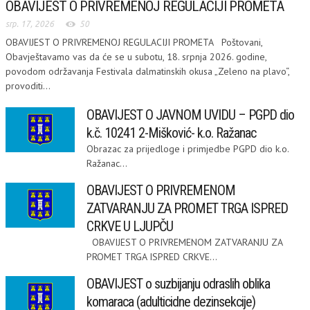
OBAVIJEST O PRIVREMENOJ REGULACIJI PROMETA
srp. 17, 2026
50
OBAVIJEST O PRIVREMENOJ REGULACIJI PROMETA Poštovani,
Obavještavamo vas da će se u subotu, 18. srpnja 2026. godine,
povodom održavanja Festivala dalmatinskih okusa „Zeleno na plavo“,
provoditi...
OBAVIJEST O JAVNOM UVIDU – PGPD dio
k.č. 10241 2-Mišković- k.o. Ražanac
Obrazac za prijedloge i primjedbe PGPD dio k.o.
Ražanac...
OBAVIJEST O PRIVREMENOM
ZATVARANJU ZA PROMET TRGA ISPRED
CRKVE U LJUPČU
OBAVIJEST O PRIVREMENOM ZATVARANJU ZA
PROMET TRGA ISPRED CRKVE...
OBAVIJEST o suzbijanju odraslih oblika
komaraca (adulticidne dezinsekcije)