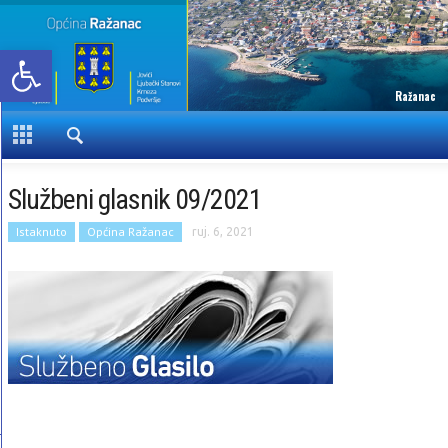
Open toolbar
Ražanac
Službeni glasnik 09/2021
Istaknuto
Općina Ražanac
ruj. 6, 2021