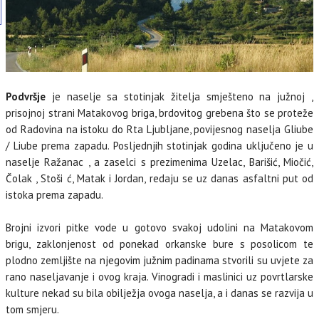
Podvršje
je naselje sa stotinjak žitelja smješteno na južnoj ,
prisojnoj strani Matakovog briga, brdovitog grebena što se proteže
od Radovina na istoku do Rta Ljubljane, povijesnog naselja Gliube
/ Liube prema zapadu. Posljednjih stotinjak godina uključeno je u
naselje Ražanac , a zaselci s prezimenima Uzelac, Barišić, Miočić,
Čolak , Stoši ć, Matak i Jordan, redaju se uz danas asfaltni put od
istoka prema zapadu.
Brojni izvori pitke vode u gotovo svakoj udolini na Matakovom
brigu, zaklonjenost od ponekad orkanske bure s posolicom te
plodno zemljište na njegovim južnim padinama stvorili su uvjete za
rano naseljavanje i ovog kraja. Vinogradi i maslinici uz povrtlarske
kulture nekad su bila obilježja ovoga naselja, a i danas se razvija u
MI
tom smjeru.