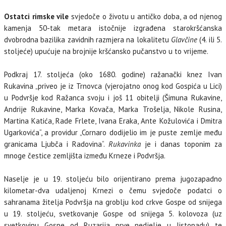
Ostatci rimske vile
svjedoče o životu u antičko doba, a od njenog
kamenja 50-tak metara istočnije izgrađena starokršćanska
dvobrodna bazilika zavidnih razmjera na lokalitetu
Glavčine
(4. ili 5.
stoljeće) upućuje na brojnije kršćansko pučanstvo u to vrijeme.
Podkraj 17. stoljeća (oko 1680. godine) ražanački knez Ivan
Rukavina „priveo je iz Trnovca (vjerojatno onog kod Gospića u Lici)
u Podvršje kod Ražanca svoju i još 11 obitelji (Šimuna Rukavine,
Andrije Rukavine, Marka Kovača, Marka Trošelja, Nikole Rusina,
Martina Katića, Rade Frlete, Ivana Eraka, Ante Kožulovića i Dmitra
Ugarkovića“, a providur „Cornaro dodijelio im je puste zemlje među
granicama Ljubča i Radovina“.
Rukavinka
je i danas toponim za
mnoge čestice zemljišta između Krneze i Podvršja.
Naselje je u 19. stoljeću bilo orijentirano prema jugozapadno
kilometar-dva udaljenoj Krnezi o čemu svjedoče podatci o
sahranama žitelja Podvršja na groblju kod crkve Gospe od snijega
u 19. stoljeću, svetkovanje Gospe od snijega 5. kolovoza (uz
svetkovinu Gospe od Ruzarija prve nedjelje u listopadu) te