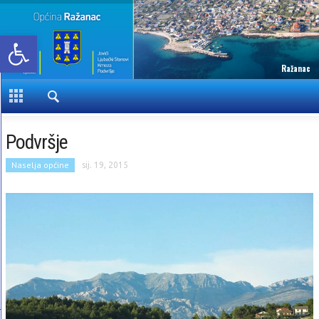
Open toolbar
Ražanac
Podvršje
Naselja općine
sij. 19, 2015