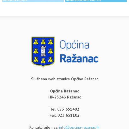
Službena web stranice Općine Ražanac
Općina Ražanac
HR-23248 Ražanac
Tel. 023
651402
Fax. 023
651102
Kontaktirajte nas:
info@opcina-razanac.hr