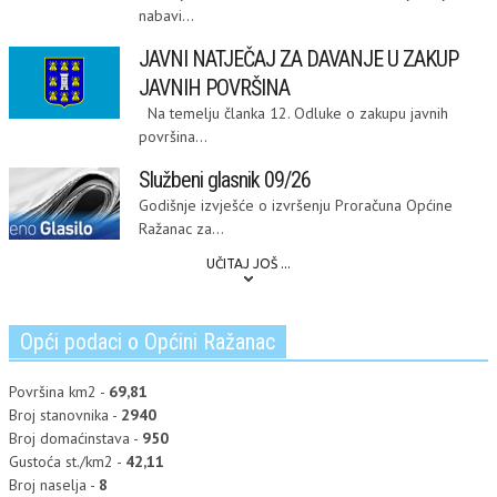
nabavi...
JAVNI NATJEČAJ ZA DAVANJE U ZAKUP
JAVNIH POVRŠINA
Na temelju članka 12. Odluke o zakupu javnih
površina...
Službeni glasnik 09/26
Godišnje izvješće o izvršenju Proračuna Općine
Ražanac za...
UČITAJ JOŠ ...
Opći podaci o Općini Ražanac
Površina km2 -
69,81
Broj stanovnika -
2940
Broj domaćinstava -
950
Gustoća st./km2 -
42,11
Broj naselja -
8