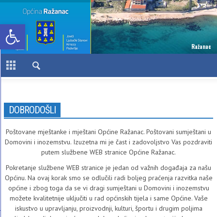
Open toolbar
Ražanac
DOBRODOŠLI
Poštovane mještanke i mještani Općine Ražanac. Poštovani sumještani u
Domovini i inozemstvu. Izuzetna mi je čast i zadovoljstvo Vas pozdraviti
putem službene WEB stranice Općine Ražanac.
Pokretanje službene WEB stranice je jedan od važnih događaja za našu
Općinu. Na ovaj korak smo se odlučili radi boljeg praćenja razvitka naše
općine i zbog toga da se vi dragi sumještani u Domovini i inozemstvu
možete kvalitetnije uključiti u rad općinskih tijela i same Općine. Vaše
iskustvo u upravljanju, proizvodnji, kulturi, športu i drugim poljima