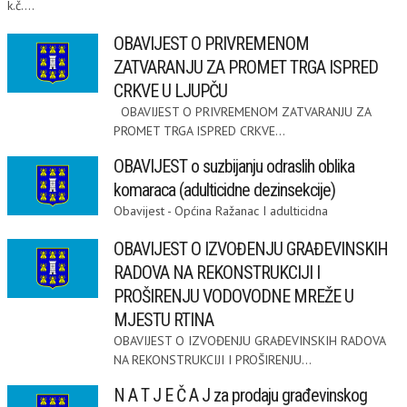
k.č....
OBAVIJEST O PRIVREMENOM
ZATVARANJU ZA PROMET TRGA ISPRED
CRKVE U LJUPČU
OBAVIJEST O PRIVREMENOM ZATVARANJU ZA
PROMET TRGA ISPRED CRKVE...
OBAVIJEST o suzbijanju odraslih oblika
komaraca (adulticidne dezinsekcije)
Obavijest - Općina Ražanac I adulticidna
OBAVIJEST O IZVOĐENJU GRAĐEVINSKIH
RADOVA NA REKONSTRUKCIJI I
PROŠIRENJU VODOVODNE MREŽE U
MJESTU RTINA
OBAVIJEST O IZVOĐENJU GRAĐEVINSKIH RADOVA
NA REKONSTRUKCIJI I PROŠIRENJU...
N A T J E Č A J za prodaju građevinskog