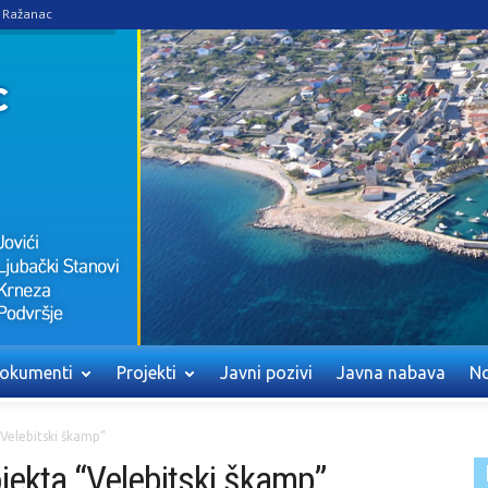
e Ražanac
okumenti
Projekti
Javni pozivi
Javna nabava
No
“Velebitski škamp”
jekta “Velebitski škamp”