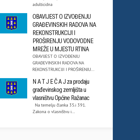
adulticidna
OBAVIJEST O IZVOĐENJU
GRAĐEVINSKIH RADOVA NA
REKONSTRUKCIJI I
PROŠIRENJU VODOVODNE
MREŽE U MJESTU RTINA
OBAVIJEST O IZVOĐENJU
GRAĐEVINSKIH RADOVA NA
REKONSTRUKCIJI I PROŠIRENJU...
N A T J E Č A J za prodaju
građevinskog zemljišta u
vlasništvu Općine Ražanac
Na temelju članka 35.i 391.
Zakona o vlasništvu i...