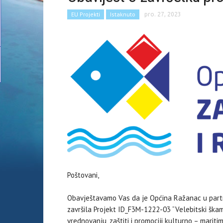
EU Projekti
Istaknuto
pro. 27, 2023
Poštovani,
Obavještavamo Vas da je Općina Ražanac u part
završila Projekt ID_F3M-1222-03 “Velebitski škam
vrednovanju, zaštiti i promociji kulturno – mariti