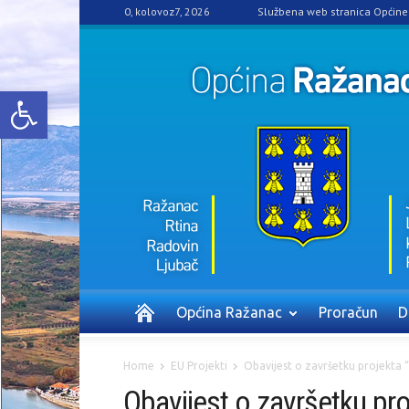
0, kolovoz7, 2026
Službena web stranica Općin
Open toolbar
Općina Ražanac
Proračun
D
Home
EU Projekti
Obavijest o završetku projekta 
Obavijest o završetku pro