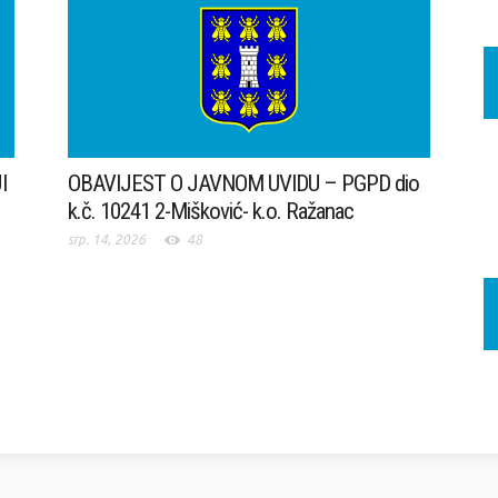
I
OBAVIJEST O JAVNOM UVIDU – PGPD dio
k.č. 10241 2-Mišković- k.o. Ražanac
srp. 14, 2026
48