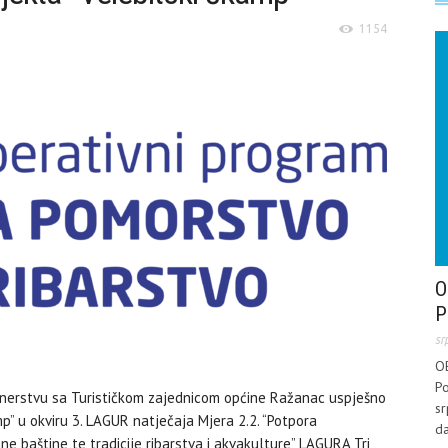
1154
O
P
sr
O
Po
nerstvu sa Turističkom zajednicom općine Ražanac uspješno
sr
p” u okviru 3. LAGUR natječaja Mjera 2.2. “Potpora
da
mne baštine te tradicije ribarstva i akvakulture” LAGURA Tri