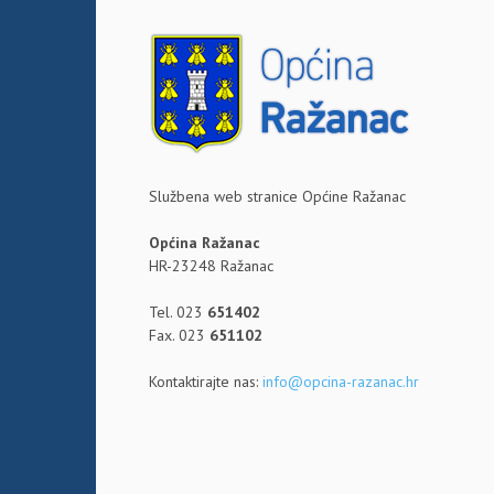
Službena web stranice Općine Ražanac
Općina Ražanac
HR-23248 Ražanac
Tel. 023
651402
Fax. 023
651102
Kontaktirajte nas:
info@opcina-razanac.hr