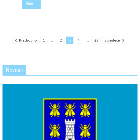
Više ...
Prethodno
1
...
2
3
4
...
22
Slijedeće
Novosti