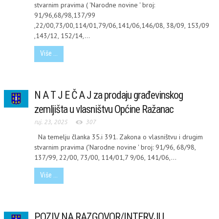
stvarnim pravima ( 'Narodne novine ' broj:
91/96,68/98,137/99
,22/00,73/00,114/01,79/06,141/06,146/08, 38/09, 153/09
,143/12, 152/14,...
Više ...
N A T J E Č A J za prodaju građevinskog
zemljišta u vlasništvu Općine Ražanac
ruj. 23, 2025
307
Na temelju članka 35.i 391. Zakona o vlasništvu i drugim
stvarnim pravima ('Narodne novine ' broj: 91/96, 68/98,
137/99, 22/00, 73/00, 114/01,7 9/06, 141/06,...
Više ...
POZIV NA RAZGOVOR/INTERVJU