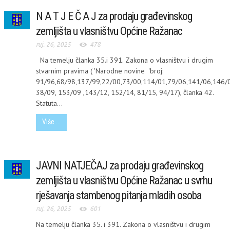
N A T J E Č A J za prodaju građevinskog
zemljišta u vlasništvu Općine Ražanac
ruj. 26, 2025
478
Na temelju članka 35.i 391. Zakona o vlasništvu i drugim
stvarnim pravima ( 'Narodne novine 'broj:
91/96,68/98,137/99,22/00,73/00,114/01,79/06,141/06,146/0
38/09, 153/09 ,143/12, 152/14, 81/15, 94/17), članka 42.
Statuta...
Više ...
JAVNI NATJEČAJ za prodaju građevinskog
zemljišta u vlasništvu Općine Ražanac u svrhu
rješavanja stambenog pitanja mladih osoba
ruj. 26, 2025
601
Na temelju članka 35. i 391. Zakona o vlasništvu i drugim