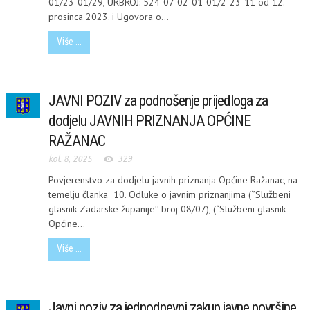
01/23-01/29, URBROJ: 524-07-02-01-01/2-23-11 od 12.
prosinca 2023. i Ugovora o...
Više ...
JAVNI POZIV za podnošenje prijedloga za
dodjelu JAVNIH PRIZNANJA OPĆINE
RAŽANAC
kol. 8, 2025
329
Povjerenstvo za dodjelu javnih priznanja Općine Ražanac, na
temelju članka 10. Odluke o javnim priznanjima (‘’Službeni
glasnik Zadarske županije’’ broj 08/07), (“Službeni glasnik
Općine...
Više ...
Javni poziv za jednodnevni zakup javne površine