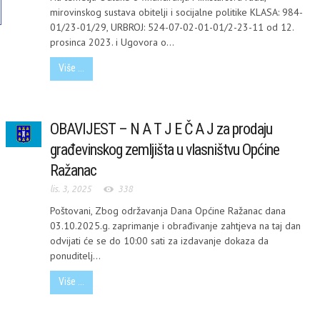
mirovinskog sustava obitelji i socijalne politike KLASA: 984-
01/23-01/29, URBROJ: 524-07-02-01-01/2-23-11 od 12.
prosinca 2023. i Ugovora o...
Više ...
OBAVIJEST – N A T J E Č A J za prodaju
građevinskog zemljišta u vlasništvu Općine
Ražanac
lis. 3, 2025
338
Poštovani, Zbog održavanja Dana Općine Ražanac dana
03.10.2025.g. zaprimanje i obrađivanje zahtjeva na taj dan
odvijati će se do 10:00 sati za izdavanje dokaza da
ponuditelj...
Više ...
MI