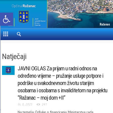
Open toolbar
Ražanac
Natječaji
JAVNI OGLAS Za prijam u radni odnos na
određeno vrijeme – pružanje usluge potpore i
podrške u svakodnevnom životu starijim
osobama i osobama s invaliditetom na projektu
“Ražanac – moj dom +II“
lis. 8, 2025
241
Na temelju Odluke o financiranju Ministarstva rada,