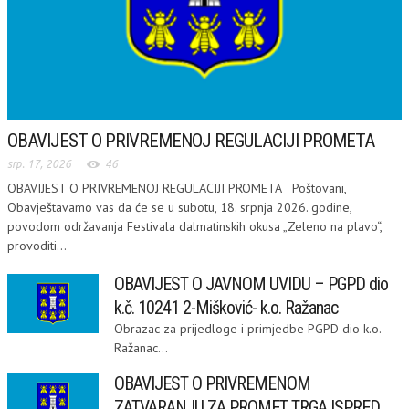
OBAVIJEST O PRIVREMENOJ REGULACIJI PROMETA
srp. 17, 2026
46
OBAVIJEST O PRIVREMENOJ REGULACIJI PROMETA Poštovani,
Obavještavamo vas da će se u subotu, 18. srpnja 2026. godine,
povodom održavanja Festivala dalmatinskih okusa „Zeleno na plavo“,
provoditi...
OBAVIJEST O JAVNOM UVIDU – PGPD dio
k.č. 10241 2-Mišković- k.o. Ražanac
Obrazac za prijedloge i primjedbe PGPD dio k.o.
Ražanac...
OBAVIJEST O PRIVREMENOM
ZATVARANJU ZA PROMET TRGA ISPRED