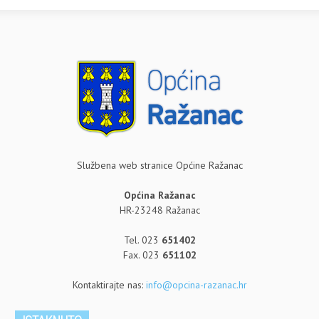
Službena web stranice Općine Ražanac
Općina Ražanac
HR-23248 Ražanac
Tel. 023
651402
Fax. 023
651102
Kontaktirajte nas:
info@opcina-razanac.hr