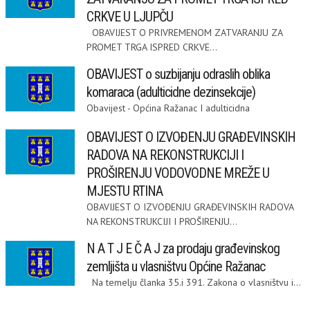
CRKVE U LJUPČU
OBAVIJEST O PRIVREMENOM ZATVARANJU ZA
PROMET TRGA ISPRED CRKVE...
OBAVIJEST o suzbijanju odraslih oblika
komaraca (adulticidne dezinsekcije)
Obavijest - Općina Ražanac I adulticidna
OBAVIJEST O IZVOĐENJU GRAĐEVINSKIH
RADOVA NA REKONSTRUKCIJI I
PROŠIRENJU VODOVODNE MREŽE U
MJESTU RTINA
OBAVIJEST O IZVOĐENJU GRAĐEVINSKIH RADOVA
NA REKONSTRUKCIJI I PROŠIRENJU...
N A T J E Č A J za prodaju građevinskog
zemljišta u vlasništvu Općine Ražanac
Na temelju članka 35.i 391. Zakona o vlasništvu i...