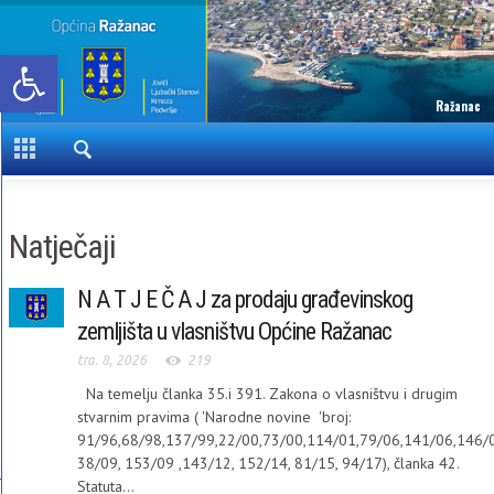
Open toolbar
Ražanac
Natječaji
N A T J E Č A J za prodaju građevinskog
zemljišta u vlasništvu Općine Ražanac
tra. 8, 2026
219
Na temelju članka 35.i 391. Zakona o vlasništvu i drugim
stvarnim pravima ( 'Narodne novine 'broj:
91/96,68/98,137/99,22/00,73/00,114/01,79/06,141/06,146/0
38/09, 153/09 ,143/12, 152/14, 81/15, 94/17), članka 42.
Statuta...