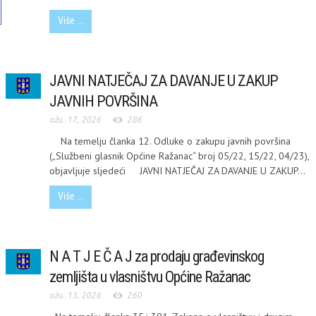
Više ...
JAVNI NATJEČAJ ZA DAVANJE U ZAKUP
JAVNIH POVRŠINA
ožu. 17, 2026
286
Na temelju članka 12. Odluke o zakupu javnih površina
(„Službeni glasnik Općine Ražanac“ broj 05/22, 15/22, 04/23),
objavljuje sljedeći JAVNI NATJEČAJ ZA DAVANJE U ZAKUP...
Više ...
N A T J E Č A J za prodaju građevinskog
zemljišta u vlasništvu Općine Ražanac
MI
ožu. 13, 2026
260