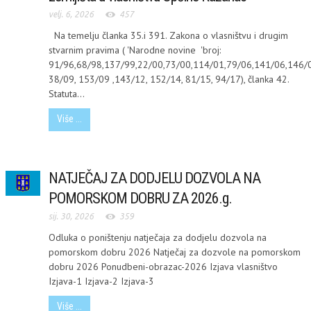
velj. 6, 2026
457
Na temelju članka 35.i 391. Zakona o vlasništvu i drugim
stvarnim pravima ( 'Narodne novine 'broj:
91/96,68/98,137/99,22/00,73/00,114/01,79/06,141/06,146/0
38/09, 153/09 ,143/12, 152/14, 81/15, 94/17), članka 42.
Statuta...
Više ...
NATJEČAJ ZA DODJELU DOZVOLA NA
POMORSKOM DOBRU ZA 2026.g.
sij. 30, 2026
359
Odluka o poništenju natječaja za dodjelu dozvola na
pomorskom dobru 2026 Natječaj za dozvole na pomorskom
dobru 2026 Ponudbeni-obrazac-2026 Izjava vlasništvo
Izjava-1 Izjava-2 Izjava-3
Više ...