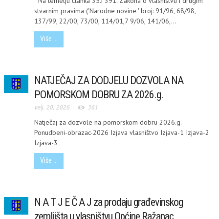
Na temelju članka 35.i 391. Zakona o vlasništvu i drugim
stvarnim pravima ('Narodne novine ' broj: 91/96, 68/98,
137/99, 22/00, 73/00, 114/01,7 9/06, 141/06,...
Više ...
NATJEČAJ ZA DODJELU DOZVOLA NA
POMORSKOM DOBRU ZA 2026.g.
velj. 20, 2026
361
Natječaj za dozvole na pomorskom dobru 2026.g.
Ponudbeni-obrazac-2026 Izjava vlasništvo Izjava-1 Izjava-2
Izjava-3
Više ...
N A T J E Č A J za prodaju građevinskog
zemljišta u vlasništvu Općine Ražanac