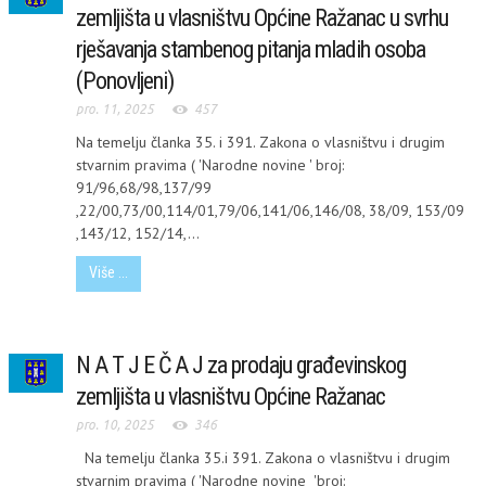
zemljišta u vlasništvu Općine Ražanac u svrhu
rješavanja stambenog pitanja mladih osoba
(Ponovljeni)
pro. 11, 2025
457
Na temelju članka 35. i 391. Zakona o vlasništvu i drugim
stvarnim pravima ( 'Narodne novine ' broj:
91/96,68/98,137/99
,22/00,73/00,114/01,79/06,141/06,146/08, 38/09, 153/09
,143/12, 152/14,...
Više ...
N A T J E Č A J za prodaju građevinskog
zemljišta u vlasništvu Općine Ražanac
pro. 10, 2025
346
Na temelju članka 35.i 391. Zakona o vlasništvu i drugim
stvarnim pravima ( 'Narodne novine 'broj: