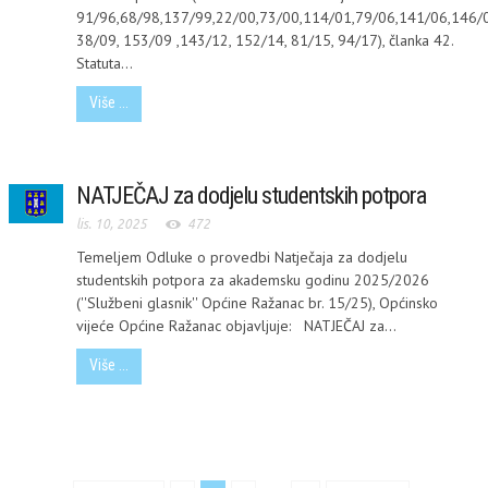
91/96,68/98,137/99,22/00,73/00,114/01,79/06,141/06,146/0
38/09, 153/09 ,143/12, 152/14, 81/15, 94/17), članka 42.
Statuta...
Više ...
NATJEČAJ za dodjelu studentskih potpora
lis. 10, 2025
472
Temeljem Odluke o provedbi Natječaja za dodjelu
studentskih potpora za akademsku godinu 2025/2026
(''Službeni glasnik'' Općine Ražanac br. 15/25), Općinsko
vijeće Općine Ražanac objavljuje: NATJEČAJ za...
Više ...