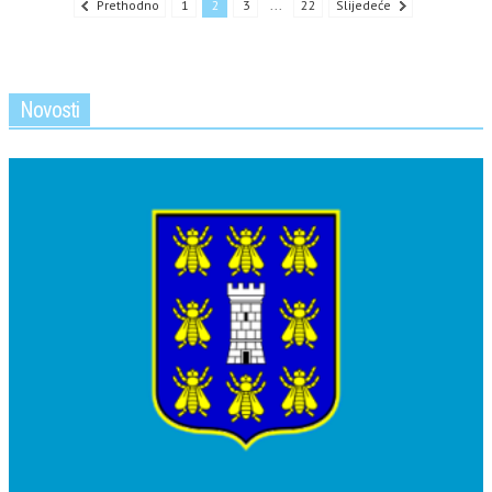
Prethodno
1
2
3
...
22
Slijedeće
Novosti