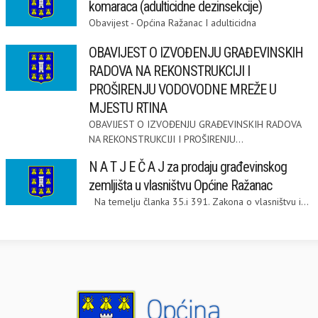
komaraca (adulticidne dezinsekcije)
Obavijest - Općina Ražanac I adulticidna
OBAVIJEST O IZVOĐENJU GRAĐEVINSKIH
RADOVA NA REKONSTRUKCIJI I
PROŠIRENJU VODOVODNE MREŽE U
MJESTU RTINA
OBAVIJEST O IZVOĐENJU GRAĐEVINSKIH RADOVA
NA REKONSTRUKCIJI I PROŠIRENJU...
N A T J E Č A J za prodaju građevinskog
zemljišta u vlasništvu Općine Ražanac
Na temelju članka 35.i 391. Zakona o vlasništvu i...