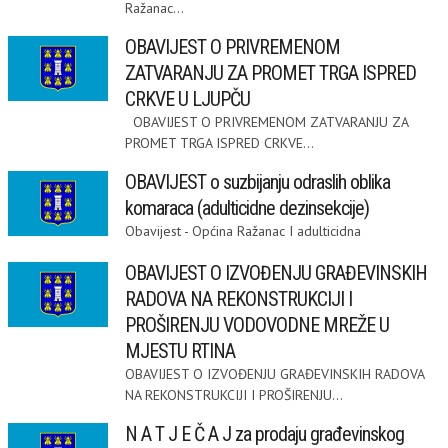
Ražanac...
OBAVIJEST O PRIVREMENOM
ZATVARANJU ZA PROMET TRGA ISPRED
CRKVE U LJUPČU
OBAVIJEST O PRIVREMENOM ZATVARANJU ZA
PROMET TRGA ISPRED CRKVE...
OBAVIJEST o suzbijanju odraslih oblika
komaraca (adulticidne dezinsekcije)
Obavijest - Općina Ražanac I adulticidna
OBAVIJEST O IZVOĐENJU GRAĐEVINSKIH
RADOVA NA REKONSTRUKCIJI I
PROŠIRENJU VODOVODNE MREŽE U
MJESTU RTINA
OBAVIJEST O IZVOĐENJU GRAĐEVINSKIH RADOVA
NA REKONSTRUKCIJI I PROŠIRENJU...
N A T J E Č A J za prodaju građevinskog