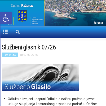
Open toolbar
Ražanac
Službeni glasnik 07/26
Istaknuto
ožu. 26, 2026
Odluka o izmjeni i dopuni Odluke o načinu pružanja javne
usluge skupljanja komunalnog otpada na području Općine