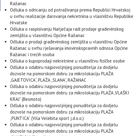
Ražanac
Odluka o odricanju od potraživanja prema Republici Hrvatskoj
u svrhu realizacije darovanja nekretnina u vlasništvu Republike
Hrvatske
Odluka o raspisivanju Natječaja radi prodaje građevinskog
zemljišta u vlasništvu Općine Ražanac
Odluka o prodaji građevinskog zemljišta u vlasništvu Općine
Ražanac u svrhu rješavanja imovinskopravnih odnosa Općine
Ražanac i trećih osoba
Odluka o kupoprodaji nekretnine u vlasništvu fizičke osobe
Odluka o odabiru najpovoljnijeg ponuditelja za dodjelu
dozvole na pomorskom dobru za mikrolokaciju PLAŽA
„GAJETOVICA“, PLAŽA „SLANA“, RAŽANAC
Odluka o odabiru najpovoljnijeg ponuditelja za dodjelu
dozvole na pomorskom dobru za mikrolokaciju PLAŽA „VLAŠKI
KRAJ“ (Besmoto)
Odluka o odabiru najpovoljnijeg ponuditelja za dodjelu
dozvole na pomorskom dobru za mikrolokaciju PLAŽA
„PUNTICA“ (Vila Velebita sport j.d.o.o.)
Odluka o odabiru najpovoljnijeg ponuditelja za dodjelu
MI
dozvole na pomorskom dobru za mikrolokaciju PLAŽA