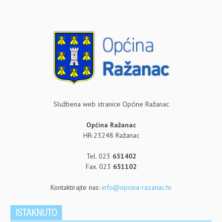
Službena web stranice Općine Ražanac
Općina Ražanac
HR-23248 Ražanac
Tel. 023
651402
Fax. 023
651102
Kontaktirajte nas:
info@opcina-razanac.hr
ISTAKNUTO