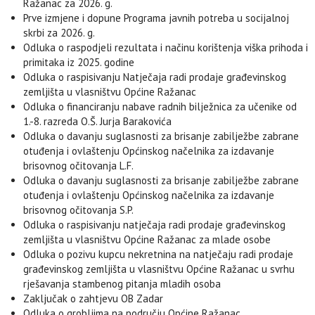
Ražanac za 2026. g.
Prve izmjene i dopune Programa javnih potreba u socijalnoj
skrbi za 2026. g.
Odluka o raspodjeli rezultata i načinu korištenja viška prihoda i
primitaka iz 2025. godine
Odluka o raspisivanju Natječaja radi prodaje građevinskog
zemljišta u vlasništvu Općine Ražanac
Odluka o financiranju nabave radnih bilježnica za učenike od
1.-8. razreda O.Š. Jurja Barakovića
Odluka o davanju suglasnosti za brisanje zabilježbe zabrane
otuđenja i ovlaštenju Općinskog načelnika za izdavanje
brisovnog očitovanja L.F.
Odluka o davanju suglasnosti za brisanje zabilježbe zabrane
otuđenja i ovlaštenju Općinskog načelnika za izdavanje
brisovnog očitovanja S.P.
Odluka o raspisivanju natječaja radi prodaje građevinskog
zemljišta u vlasništvu Općine Ražanac za mlade osobe
Odluka o pozivu kupcu nekretnina na natječaju radi prodaje
građevinskog zemljišta u vlasništvu Općine Ražanac u svrhu
rješavanja stambenog pitanja mladih osoba
Zaključak o zahtjevu OB Zadar
Odluka o grobljima na području Općine Ražanac