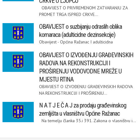
CRKVE U LJUPČU
OBAVIJEST O PRIVREMENOM ZATVARANJU ZA
PROMET TRGA ISPRED CRKVE...
OBAVIJEST o suzbijanju odraslih oblika
komaraca (adulticidne dezinsekcije)
Obavijest - Općina Ražanac I adulticidna
OBAVIJEST O IZVOĐENJU GRAĐEVINSKIH
RADOVA NA REKONSTRUKCIJI I
PROŠIRENJU VODOVODNE MREŽE U
MJESTU RTINA
OBAVIJEST O IZVOĐENJU GRAĐEVINSKIH RADOVA
NA REKONSTRUKCIJI I PROŠIRENJU...
N A T J E Č A J za prodaju građevinskog
zemljišta u vlasništvu Općine Ražanac
Na temelju članka 35.i 391. Zakona o vlasništvu i...