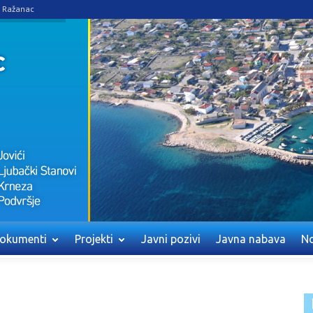
e Ražanac
okumenti
Projekti
Javni pozivi
Javna nabava
No