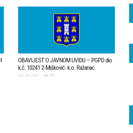
I
OBAVIJEST O JAVNOM UVIDU – PGPD dio
k.č. 10241 2-Mišković- k.o. Ražanac
srp. 14, 2026
48