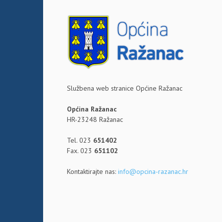
Službena web stranice Općine Ražanac
Općina Ražanac
HR-23248 Ražanac
Tel. 023
651402
Fax. 023
651102
Kontaktirajte nas:
info@opcina-razanac.hr