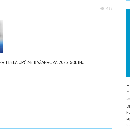
485
VNA TIJELA OPĆINE RAŽANAC ZA 2025. GODINU
O
P
sr
O
Po
sr
da