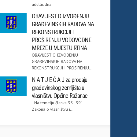
adulticidna
OBAVIJEST O IZVOĐENJU
GRAĐEVINSKIH RADOVA NA
REKONSTRUKCIJI I
PROŠIRENJU VODOVODNE
MREŽE U MJESTU RTINA
OBAVIJEST O IZVOĐENJU
GRAĐEVINSKIH RADOVA NA
REKONSTRUKCIJI I PROŠIRENJU...
N A T J E Č A J za prodaju
građevinskog zemljišta u
vlasništvu Općine Ražanac
Na temelju članka 35.i 391.
Zakona o vlasništvu i...