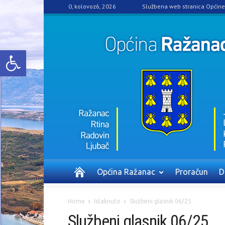
0, kolovoz6, 2026
Službena web stranica Općin
Open toolbar
Općina Ražanac
Proračun
D
Home
Istaknuto
Službeni glasnik 06/25
Službeni glasnik 06/25