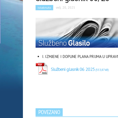
Istaknuto
velj. 20, 2025
I. IZMJENE I DOPUNE PLANA PRIJMA U UPRA
Službeni glasnik 06 2025
POVEZANO