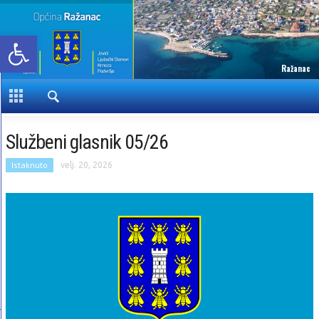
Open toolbar
Ražanac
Službeni glasnik 05/26
Istaknuto
velj. 20, 2026