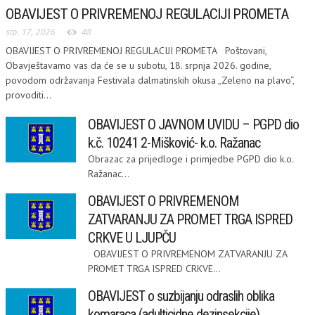
OBAVIJEST O PRIVREMENOJ REGULACIJI PROMETA
srp. 17, 2026
48
OBAVIJEST O PRIVREMENOJ REGULACIJI PROMETA Poštovani,
Obavještavamo vas da će se u subotu, 18. srpnja 2026. godine,
povodom održavanja Festivala dalmatinskih okusa „Zeleno na plavo“,
provoditi...
OBAVIJEST O JAVNOM UVIDU – PGPD dio
k.č. 10241 2-Mišković- k.o. Ražanac
Obrazac za prijedloge i primjedbe PGPD dio k.o.
Ražanac...
OBAVIJEST O PRIVREMENOM
ZATVARANJU ZA PROMET TRGA ISPRED
CRKVE U LJUPČU
OBAVIJEST O PRIVREMENOM ZATVARANJU ZA
PROMET TRGA ISPRED CRKVE...
OBAVIJEST o suzbijanju odraslih oblika
komaraca (adulticidne dezinsekcije)