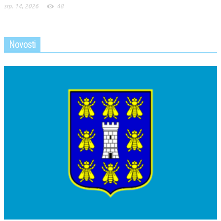
srp. 14, 2026
48
Novosti