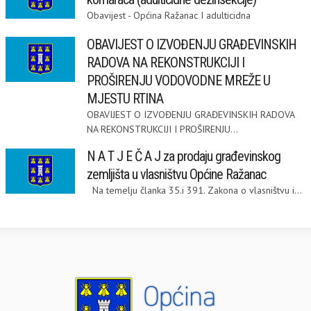
Obavijest - Općina Ražanac I adulticidna
OBAVIJEST O IZVOĐENJU GRAĐEVINSKIH
RADOVA NA REKONSTRUKCIJI I
PROŠIRENJU VODOVODNE MREŽE U
MJESTU RTINA
OBAVIJEST O IZVOĐENJU GRAĐEVINSKIH RADOVA
NA REKONSTRUKCIJI I PROŠIRENJU...
N A T J E Č A J za prodaju građevinskog
zemljišta u vlasništvu Općine Ražanac
Na temelju članka 35.i 391. Zakona o vlasništvu i...