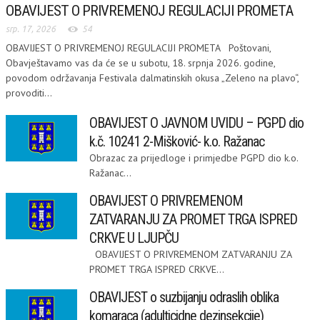
OBAVIJEST O PRIVREMENOJ REGULACIJI PROMETA
srp. 17, 2026
54
OBAVIJEST O PRIVREMENOJ REGULACIJI PROMETA Poštovani,
Obavještavamo vas da će se u subotu, 18. srpnja 2026. godine,
povodom održavanja Festivala dalmatinskih okusa „Zeleno na plavo“,
provoditi...
OBAVIJEST O JAVNOM UVIDU – PGPD dio
k.č. 10241 2-Mišković- k.o. Ražanac
Obrazac za prijedloge i primjedbe PGPD dio k.o.
Ražanac...
OBAVIJEST O PRIVREMENOM
ZATVARANJU ZA PROMET TRGA ISPRED
CRKVE U LJUPČU
OBAVIJEST O PRIVREMENOM ZATVARANJU ZA
PROMET TRGA ISPRED CRKVE...
OBAVIJEST o suzbijanju odraslih oblika
komaraca (adulticidne dezinsekcije)