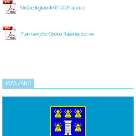
Službeni glasnik 04 2025
Plan rasvjete Općina Ražanac
POVEZANO