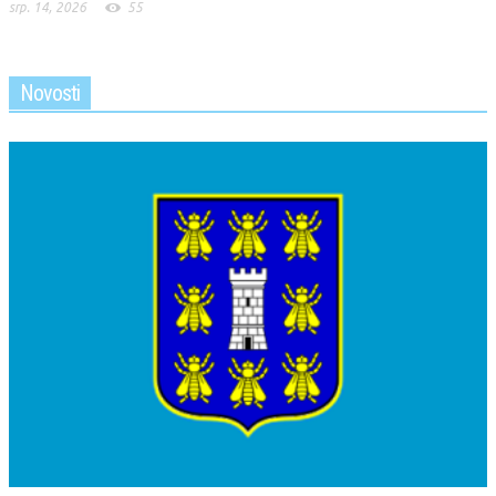
srp. 14, 2026
55
Novosti