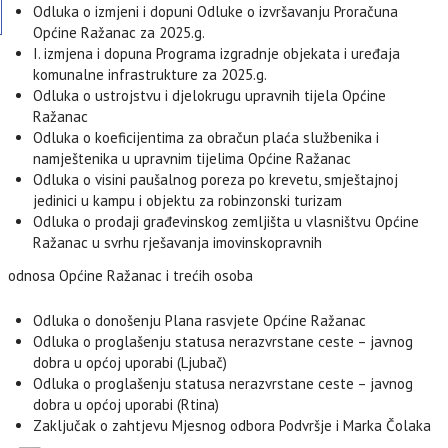
Odluka o izmjeni i dopuni Odluke o izvršavanju Proračuna
Općine Ražanac za 2025.g.
I. izmjena i dopuna Programa izgradnje objekata i uređaja
komunalne infrastrukture za 2025.g.
Odluka o ustrojstvu i djelokrugu upravnih tijela Općine
Ražanac
Odluka o koeficijentima za obračun plaća službenika i
namještenika u upravnim tijelima Općine Ražanac
Odluka o visini paušalnog poreza po krevetu, smještajnoj
jedinici u kampu i objektu za robinzonski turizam
Odluka o prodaji građevinskog zemljišta u vlasništvu Općine
Ražanac u svrhu rješavanja imovinskopravnih
odnosa Općine Ražanac i trećih osoba
Odluka o donošenju Plana rasvjete Općine Ražanac
Odluka o proglašenju statusa nerazvrstane ceste – javnog
dobra u općoj uporabi (Ljubač)
Odluka o proglašenju statusa nerazvrstane ceste – javnog
dobra u općoj uporabi (Rtina)
MI
Zaključak o zahtjevu Mjesnog odbora Podvršje i Marka Čolaka