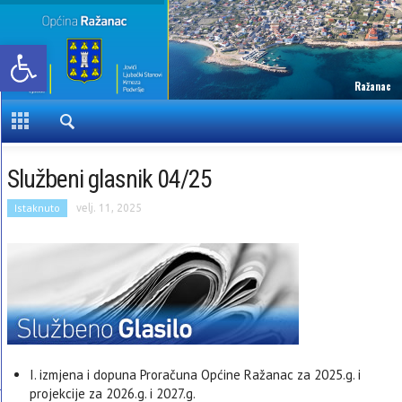
Open toolbar
Ražanac
Službeni glasnik 04/25
Istaknuto
velj. 11, 2025
I. izmjena i dopuna Proračuna Općine Ražanac za 2025.g. i
projekcije za 2026.g. i 2027.g.