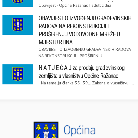
Obavijest - Općina Ražanac I adulticidna
OBAVIJEST O IZVOĐENJU GRAĐEVINSKIH
RADOVA NA REKONSTRUKCIJI I
PROŠIRENJU VODOVODNE MREŽE U
MJESTU RTINA
OBAVIJEST O IZVOĐENJU GRAĐEVINSKIH RADOVA
NA REKONSTRUKCIJI I PROŠIRENJU...
N A T J E Č A J za prodaju građevinskog
zemljišta u vlasništvu Općine Ražanac
Na temelju članka 35.i 391. Zakona o vlasništvu i...