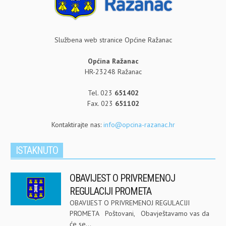
Službena web stranice Općine Ražanac
Općina Ražanac
HR-23248 Ražanac
Tel. 023
651402
Fax. 023
651102
Kontaktirajte nas:
info@opcina-razanac.hr
ISTAKNUTO
OBAVIJEST O PRIVREMENOJ
REGULACIJI PROMETA
OBAVIJEST O PRIVREMENOJ REGULACIJI
PROMETA Poštovani, Obavještavamo vas da
će se...