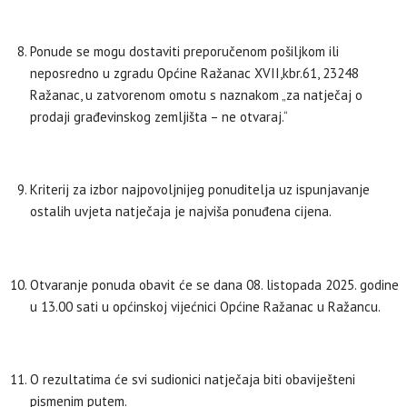
Ponude se mogu dostaviti preporučenom pošiljkom ili
neposredno u zgradu Općine Ražanac XVII,kbr.61, 23248
Ražanac, u zatvorenom omotu s naznakom „za natječaj o
prodaji građevinskog zemljišta – ne otvaraj.“
Kriterij za izbor najpovoljnijeg ponuditelja uz ispunjavanje
ostalih uvjeta natječaja je najviša ponuđena cijena.
Otvaranje ponuda obavit će se dana 08. listopada 2025. godine
u 13.00 sati u općinskoj vijećnici Općine Ražanac u Ražancu.
O rezultatima će svi sudionici natječaja biti obaviješteni
pismenim putem.