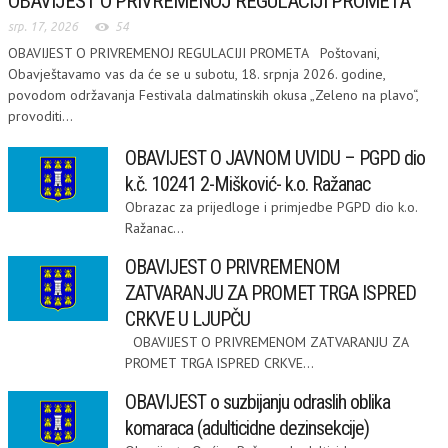
OBAVIJEST O PRIVREMENOJ REGULACIJI PROMETA
srp. 17, 2026
54
OBAVIJEST O PRIVREMENOJ REGULACIJI PROMETA Poštovani,
Obavještavamo vas da će se u subotu, 18. srpnja 2026. godine,
povodom održavanja Festivala dalmatinskih okusa „Zeleno na plavo“,
provoditi...
OBAVIJEST O JAVNOM UVIDU – PGPD dio
k.č. 10241 2-Mišković- k.o. Ražanac
Obrazac za prijedloge i primjedbe PGPD dio k.o.
Ražanac...
OBAVIJEST O PRIVREMENOM
ZATVARANJU ZA PROMET TRGA ISPRED
CRKVE U LJUPČU
OBAVIJEST O PRIVREMENOM ZATVARANJU ZA
PROMET TRGA ISPRED CRKVE...
OBAVIJEST o suzbijanju odraslih oblika
komaraca (adulticidne dezinsekcije)