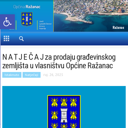
Open toolbar
Ražanac
N A T J E Č A J za prodaju građevinskog
zemljišta u vlasništvu Općine Ražanac
Istaknuto
Natječaji
ruj. 26, 2025