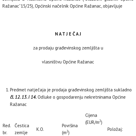
Ražanac”15/25), Općinski načelnik Općine Ražanac, objavljuje
N A T J E Č A J
za prodaju građevinskog zemljišta u
vlasništvu Općine Ražanac
Predmet natječaja je prodaja građevinskog zemljišta sukladno
čl. 12. 13. i 14.
Odluke o gospodarenju nekretninama Općine
Ražanac
Cijena
2
(EUR/m
)
Red.
Čestica
Površina
K.O.
Položaj:
2
br.
zemlje
(m
)