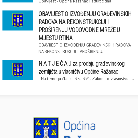
Obavijest - Općina Ražanac I adulticidna
OBAVIJEST O IZVOĐENJU GRAĐEVINSKIH
RADOVA NA REKONSTRUKCIJI I
PROŠIRENJU VODOVODNE MREŽE U
MJESTU RTINA
OBAVIJEST O IZVOĐENJU GRAĐEVINSKIH RADOVA
NA REKONSTRUKCIJI I PROŠIRENJU...
N A T J E Č A J za prodaju građevinskog
zemljišta u vlasništvu Općine Ražanac
Na temelju članka 35.i 391. Zakona o vlasništvu i...