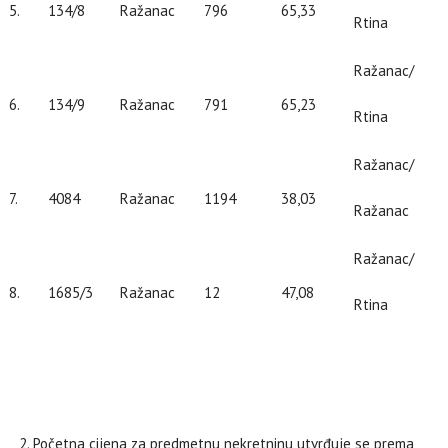
5.
134/8
Ražanac
796
65,33
Rtina
Ražanac/
6.
134/9
Ražanac
791
65,23
Rtina
Ražanac/
7.
4084
Ražanac
1194
38,03
Ražanac
Ražanac/
8.
1685/3
Ražanac
12
47,08
Rtina
Početna cijena za predmetnu nekretninu utvrđuje se prema