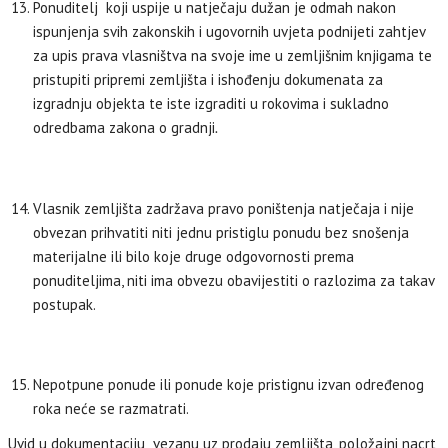
Ponuditelj koji uspije u natječaju dužan je odmah nakon
ispunjenja svih zakonskih i ugovornih uvjeta podnijeti zahtjev
za upis prava vlasništva na svoje ime u zemljišnim knjigama te
pristupiti pripremi zemljišta i ishođenju dokumenata za
izgradnju objekta te iste izgraditi u rokovima i sukladno
odredbama zakona o gradnji
.
Vlasnik zemljišta zadržava pravo poništenja natječaja i nije
obvezan prihvatiti niti jednu pristiglu ponudu bez snošenja
materijalne ili bilo koje druge odgovornosti prema
ponuditeljima, niti ima obvezu obavijestiti o razlozima za takav
postupak.
Nepotpune ponude ili ponude koje pristignu izvan određenog
roka neće se razmatrati.
Uvid u dokumentaciju vezanu uz prodaju zemljišta, položajni nacrt