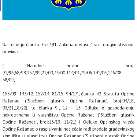
Na temelju članka 35.i 391. Zakona o vlasništvu i drugim stvarnim
pravima
( ‘Narodne novine ‘broj:
91/96,68/98,137/99,22/00,73/00,114/01,79/06,141/06,146/08,
38/09,
153/09 ,143/12, 152/14, 81/15, 94/17), članka 42. Statuta Općine
Ražanac (”Službeni glasnik Općine Ražanac”, broj:04/18,
03/21,18/22), te članka 9., 12. i 13. Odluke o gospodarenju
nekretninama u vlasništvu Općine Ražanac (”Službeni glasnik
Općine Ražanac”, broj:13/19, 11/21) i Odluke Općinskog vijeća
MI
Općine Ražanac o raspisivanju natječaja radi prodaje građevinskog
zemljišta u vlasništvu Općine Ražanac (”Službeni glasnik Općine