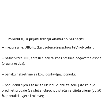
Ponuditelji u prijavi trebaju obavezno naznačiti:
– ime, prezime, OIB, (fizička osoba),adresa, broj tel/mobitela ili
– naziv tvrtke, OIB, adresu sjedišta, ime i prezime odgovorne osobe
(pravna osoba),
– oznaku nekretnine za koju dostavljaju ponudu;
2
– ponuđenu cijenu za m
te ukupnu cijenu za zemljište koje je
predmet prodaje (za slučaj obročnog plaćanja dijela cijene (do 50
%) ponuditi uvjete i rokove);