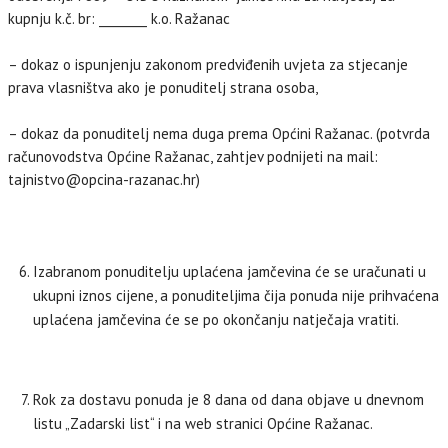
kupnju k.č. br: ________ k.o. Ražanac
– dokaz o ispunjenju zakonom predviđenih uvjeta za stjecanje
prava vlasništva ako je ponuditelj strana osoba,
– dokaz da ponuditelj nema duga prema Općini Ražanac. (potvrda
računovodstva Općine Ražanac, zahtjev podnijeti na mail:
tajnistvo@opcina-razanac.hr)
Izabranom ponuditelju uplaćena jamčevina će se uračunati u
ukupni iznos cijene, a ponuditeljima čija ponuda nije prihvaćena
uplaćena jamčevina će se po okončanju natječaja vratiti.
Rok za dostavu ponuda je 8 dana od dana objave u dnevnom
listu „Zadarski list“ i na web stranici Općine Ražanac.