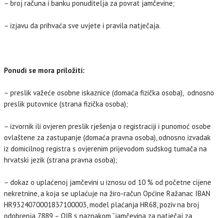
– broj računa i banku ponuditelja za povrat jamčevine;
– izjavu da prihvaća sve uvjete i pravila natječaja.
Ponudi se mora priložiti:
– preslik važeće osobne iskaznice (domaća fizička osoba), odnosno
preslik putovnice (strana fizička osoba);
– izvornik ili ovjeren preslik rješenja o registraciji i punomoć osobe
ovlaštene za zastupanje (domaća pravna osoba), odnosno izvadak
iz domicilnog registra s ovjerenim prijevodom sudskog tumača na
hrvatski jezik (strana pravna osoba);
– dokaz o uplaćenoj jamčevini u iznosu od 10 % od početne cijene
nekretnine, a koja se uplaćuje na žiro-račun Općine Ražanac IBAN
HR9324070001837100003, model plaćanja HR68, poziv na broj
odobrenja 7889 – OIB s naznakom “jamčevina za natječaj za