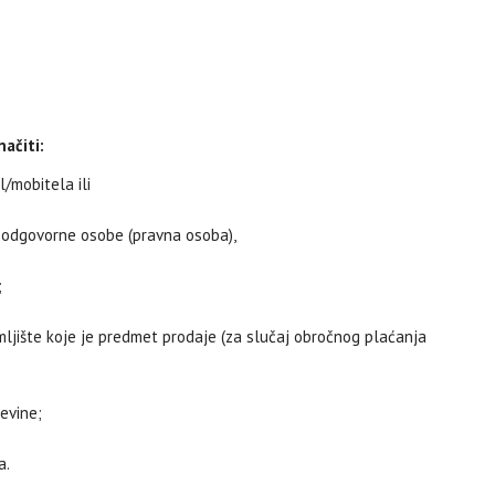
ačiti:
l/mobitela ili
me odgovorne osobe (pravna osoba),
;
ljište koje je predmet prodaje (za slučaj obročnog plaćanja
evine;
a.