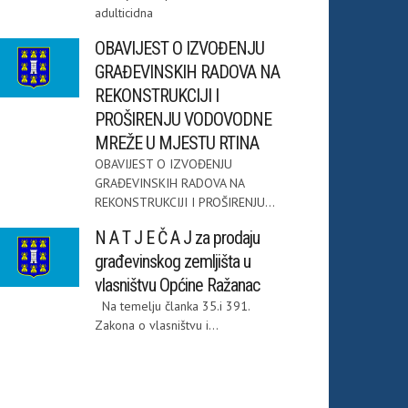
adulticidna
OBAVIJEST O IZVOĐENJU
GRAĐEVINSKIH RADOVA NA
REKONSTRUKCIJI I
PROŠIRENJU VODOVODNE
MREŽE U MJESTU RTINA
OBAVIJEST O IZVOĐENJU
GRAĐEVINSKIH RADOVA NA
REKONSTRUKCIJI I PROŠIRENJU...
N A T J E Č A J za prodaju
građevinskog zemljišta u
vlasništvu Općine Ražanac
Na temelju članka 35.i 391.
Zakona o vlasništvu i...