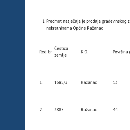
Predmet natječaja je prodaja građevinskog 
nekretninama Općine Ražanac
Čestica
Red. br.
K.O.
Površina 
zemlje
1.
1685/3
Ražanac
13
2.
3887
Ražanac
44