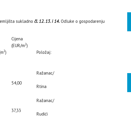
zemljišta sukladno
čl. 12. 13. i 14.
Odluke o gospodarenju
Cijena
2
(EUR/m
)
2
(m
)
Položaj:
Ražanac/
54,00
Rtina
Ražanac/
37,33
Rudići