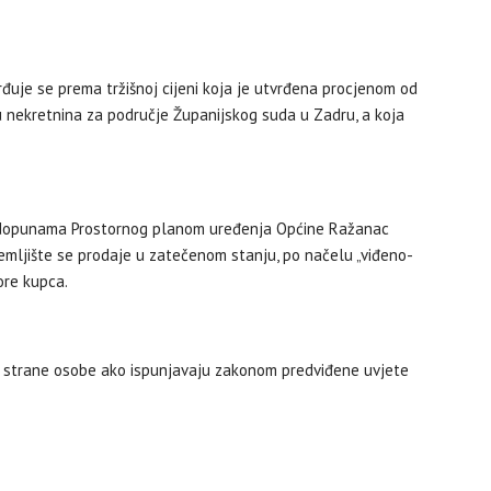
đuje se prema tržišnoj cijeni koja je utvrđena procjenom od
 nekretnina za područje Županijskog suda u Zadru, a koja
 dopunama Prostornog planom uređenja Općine Ražanac
Zemljište se prodaje u zatečenom stanju, po načelu „viđeno-
ore kupca.
, a strane osobe ako ispunjavaju zakonom predviđene uvjete