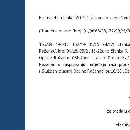
Na temelju članka 35.i 391. Zakona o vlasništvu 
( ‘Narodne novine ‘broj: 91/96,68/98,137/99,22/
153/09 ,143/12, 152/14, 81/15, 94/17), član
Ražanac”, broj:04/18, 03/21,18/22), te članka 9
Općine Ražanac (”Službeni glasnik Općine Raža
Ražanac o raspisivanju natječaja radi prod
(”Službeni glasnik Općine Ražanac” br. 10/26), O
N
za prodaju 
vlasniš