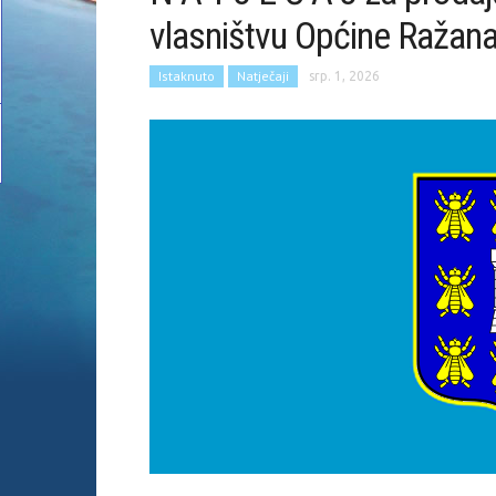
vlasništvu Općine Ražan
Istaknuto
Natječaji
srp. 1, 2026