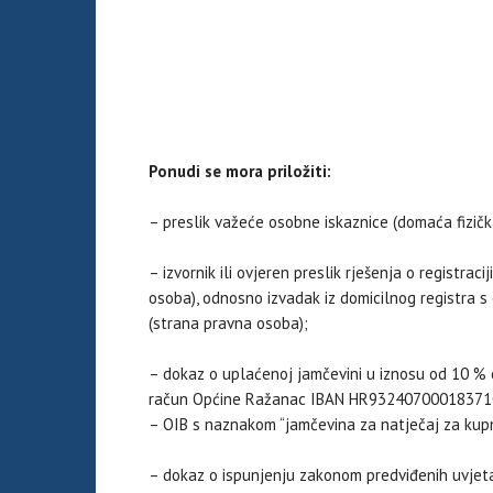
Ponudi se mora priložiti:
– preslik važeće osobne iskaznice (domaća fizičk
– izvornik ili ovjeren preslik rješenja o registr
osoba), odnosno izvadak iz domicilnog registra s
(strana pravna osoba);
– dokaz o uplaćenoj jamčevini u iznosu od 10 % o
račun Općine Ražanac IBAN HR9324070001837100
– OIB s naznakom “jamčevina za natječaj za kupnju
– dokaz o ispunjenju zakonom predviđenih uvjeta