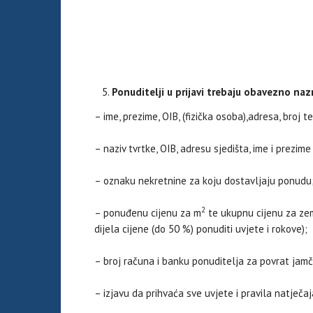
Ponuditelji u prijavi trebaju obavezno nazn
– ime, prezime, OIB, (fizička osoba),adresa, broj te
– naziv tvrtke, OIB, adresu sjedišta, ime i prezi
– oznaku nekretnine za koju dostavljaju ponudu
2
– ponuđenu cijenu za m
te ukupnu cijenu za zem
dijela cijene (do 50 %) ponuditi uvjete i rokove);
– broj računa i banku ponuditelja za povrat jamč
– izjavu da prihvaća sve uvjete i pravila natječaj