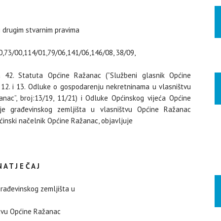
i drugim stvarnim pravima
00,73/00,114/01,79/06,141/06,146/08, 38/09,
ka 42. Statuta Općine Ražanac (”Službeni glasnik Općine
., 12. i 13. Odluke o gospodarenju nekretninama u vlasništvu
nac”, broj:13/19, 11/21) i Odluke Općinskog vijeća Općine
aje građevinskog zemljišta u vlasništvu Općine Ražanac
pćinski načelnik Općine Ražanac, objavljuje
 A T J E Č A J
građevinskog zemljišta u
tvu Općine Ražanac