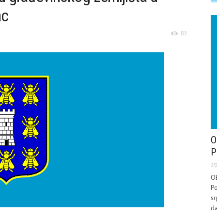
ac
83
O
P
sr
O
Po
sr
da