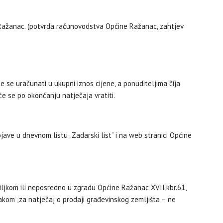
Ražanac. (potvrda računovodstva Općine Ražanac, zahtjev
se uračunati u ukupni iznos cijene, a ponuditeljima čija
e se po okončanju natječaja vratiti.
ve u dnevnom listu „Zadarski list“ i na web stranici Općine
jkom ili neposredno u zgradu Općine Ražanac XVII,kbr.61,
om „za natječaj o prodaji građevinskog zemljišta – ne