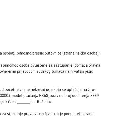
a osoba), odnosno preslik putovnice (strana fizička osoba);
aciji i punomoć osobe ovlaštene za zastupanje (domaća pravna
 ovjerenim prijevodom sudskog tumača na hrvatski jezik
d početne cijene nekretnine, a koja se uplaćuje na žiro-
003, model plaćanja HR68, poziv na broj odobrenja 7889
 k.č. br: ________ k.o. Ražanac
 za stjecanje prava vlasništva ako je ponuditelj strana