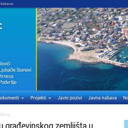
e Ražanac
okumenti
Projekti
Javni pozivi
Javna nabava
No
nskog...
u građevinskog zemljišta u