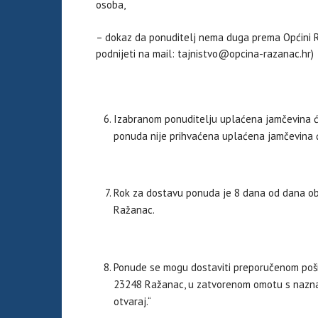
osoba,
– dokaz da ponuditelj nema duga prema Općini 
podnijeti na mail: tajnistvo@opcina-razanac.hr)
Izabranom ponuditelju uplaćena jamčevina će 
ponuda nije prihvaćena uplaćena jamčevina ć
Rok za dostavu ponuda je 8 dana od dana obja
Ražanac.
Ponude se mogu dostaviti preporučenom pošil
23248 Ražanac, u zatvorenom omotu s naznak
otvaraj.“