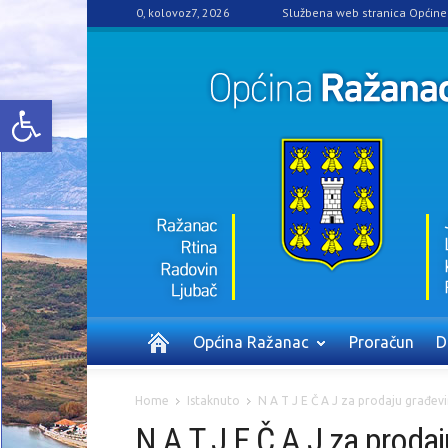
0, kolovoz7, 2026
Službena web stranica Općin
Open toolbar
Općina Ražanac
Proračun
D
Home
Istaknuto
N A T J E Č A J za prodaju građevi
N A T J E Č A J za prodaj