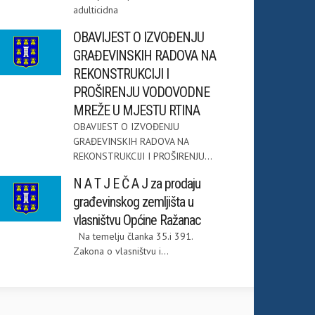
adulticidna
OBAVIJEST O IZVOĐENJU
GRAĐEVINSKIH RADOVA NA
REKONSTRUKCIJI I
PROŠIRENJU VODOVODNE
MREŽE U MJESTU RTINA
OBAVIJEST O IZVOĐENJU
GRAĐEVINSKIH RADOVA NA
REKONSTRUKCIJI I PROŠIRENJU...
N A T J E Č A J za prodaju
građevinskog zemljišta u
vlasništvu Općine Ražanac
Na temelju članka 35.i 391.
Zakona o vlasništvu i...