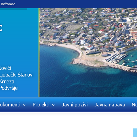
e Ražanac
okumenti
Projekti
Javni pozivi
Javna nabava
No