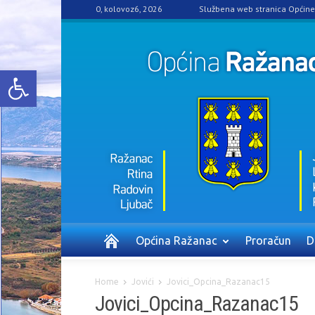
0, kolovoz6, 2026
Službena web stranica Općin
Open toolbar
Općina Ražanac
Proračun
D
Home
Jovići
Jovici_Opcina_Razanac15
Jovici_Opcina_Razanac15