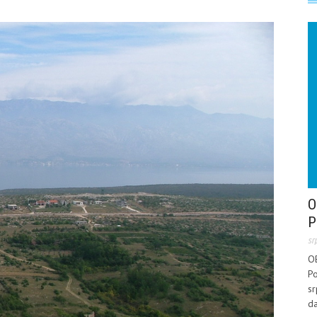
O
P
sr
O
Po
sr
da