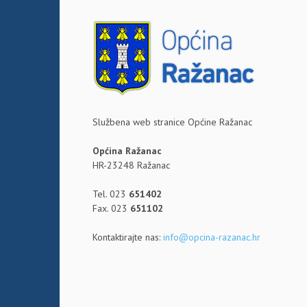
Službena web stranice Općine Ražanac
Općina Ražanac
HR-23248 Ražanac
Tel. 023
651402
Fax. 023
651102
Kontaktirajte nas:
info@opcina-razanac.hr