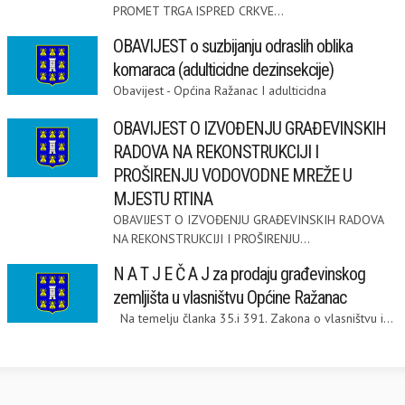
PROMET TRGA ISPRED CRKVE...
OBAVIJEST o suzbijanju odraslih oblika
komaraca (adulticidne dezinsekcije)
Obavijest - Općina Ražanac I adulticidna
OBAVIJEST O IZVOĐENJU GRAĐEVINSKIH
RADOVA NA REKONSTRUKCIJI I
PROŠIRENJU VODOVODNE MREŽE U
MJESTU RTINA
OBAVIJEST O IZVOĐENJU GRAĐEVINSKIH RADOVA
NA REKONSTRUKCIJI I PROŠIRENJU...
N A T J E Č A J za prodaju građevinskog
zemljišta u vlasništvu Općine Ražanac
Na temelju članka 35.i 391. Zakona o vlasništvu i...