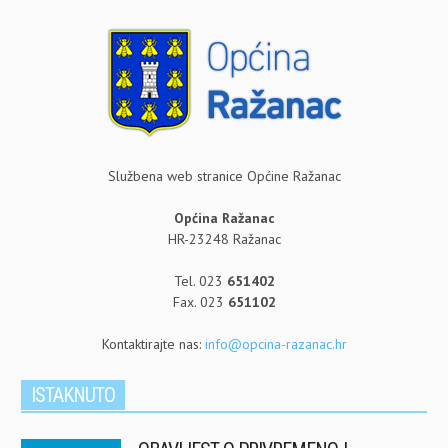
Službena web stranice Općine Ražanac
Općina Ražanac
HR-23248 Ražanac
Tel. 023
651402
Fax. 023
651102
Kontaktirajte nas:
info@opcina-razanac.hr
ISTAKNUTO