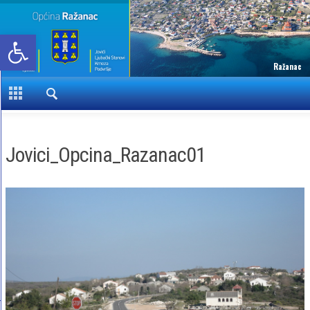
Open toolbar
Ražanac
Jovici_Opcina_Razanac01